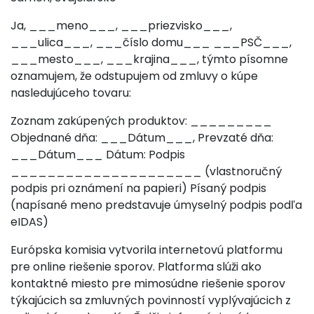
Ja, ___meno___, ___priezvisko___,
___ulica___, ___číslo domu___ ___PSČ___,
___mesto___, ___krajina___, týmto písomne
oznamujem, že odstupujem od zmluvy o kúpe
nasledujúceho tovaru:
Zoznam zakúpených produktov: _________
Objednané dňa: ___Dátum___, Prevzaté dňa:
___Dátum___ Dátum: Podpis
_____________________ (vlastnoručný
podpis pri oznámení na papieri) Písaný podpis
(napísané meno predstavuje úmyselný podpis podľa
eIDAS)
Európska komisia vytvorila internetovú platformu
pre online riešenie sporov. Platforma slúži ako
kontaktné miesto pre mimosúdne riešenie sporov
týkajúcich sa zmluvných povinností vyplývajúcich z