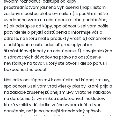
svojom rozhodnutí odstúpiť od kúpy
prostredníctvom jasného vyhlásenia (napr. listom
zaslaným poštou alebo e-mailom) s použitím nižšie
uvedeného vzoru na odstúpenie alebo podobného;
d) ak odstúpite od kúpy, spoločnosť Sisel vám pošle
potvrdenie o prijatí odstúpenia a informuje vás o
adrese, na ktorú máte produkty vrátiť; e) oznámenie
o odstúpení musíte odoslať pred uplynutím
štrnásťdňovej lehoty na odstúpenie; f) z hygienických
a zdravotných dôvodov sa právo na odstúpenie
nevzťahuje na tovar, ktorý ste otvorili alebo porušili
bezpečnostnú pečať.
Následky odstúpenia: Ak odstúpite od kúpnej zmluvy,
spoločnosť Sisel vám vráti všetky platby, ktoré prijala
na základe zrušenej kúpnej zmluvy, vrátane nákladov
na doručenie (s výnimkou dodatočných nákladov,
ktoré vznikli v dôsledku vášho výberu iného typu
doručenia, než je najlacnejší štandardný spôsob