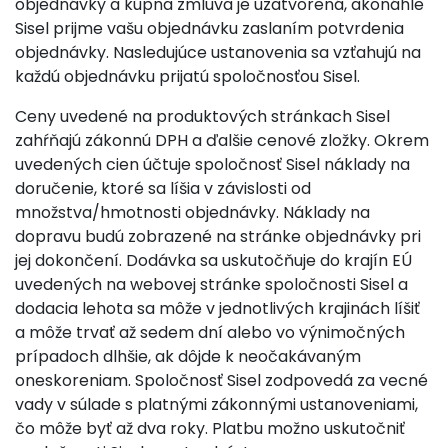
objednávky a kúpna zmluva je uzatvorená, akonáhle
Sisel prijme vašu objednávku zaslaním potvrdenia
objednávky. Nasledujúce ustanovenia sa vzťahujú na
každú objednávku prijatú spoločnosťou Sisel.
Ceny uvedené na produktových stránkach Sisel
zahŕňajú zákonnú DPH a ďalšie cenové zložky. Okrem
uvedených cien účtuje spoločnosť Sisel náklady na
doručenie, ktoré sa líšia v závislosti od
množstva/hmotnosti objednávky. Náklady na
dopravu budú zobrazené na stránke objednávky pri
jej dokončení. Dodávka sa uskutočňuje do krajín EÚ
uvedených na webovej stránke spoločnosti Sisel a
dodacia lehota sa môže v jednotlivých krajinách líšiť
a môže trvať až sedem dní alebo vo výnimočných
prípadoch dlhšie, ak dôjde k neočakávaným
oneskoreniam. Spoločnosť Sisel zodpovedá za vecné
vady v súlade s platnými zákonnými ustanoveniami,
čo môže byť až dva roky. Platbu možno uskutočniť