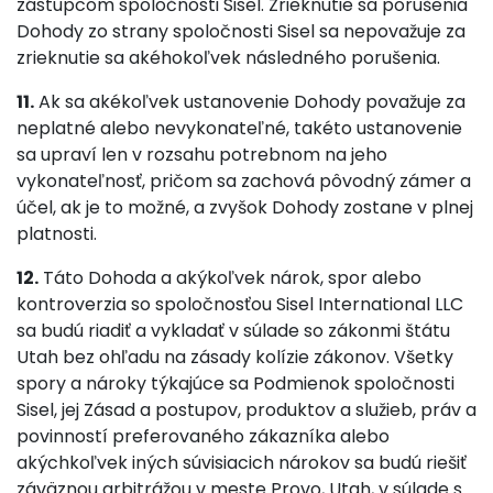
zástupcom spoločnosti Sisel. Zrieknutie sa porušenia
Dohody zo strany spoločnosti Sisel sa nepovažuje za
zrieknutie sa akéhokoľvek následného porušenia.
11.
Ak sa akékoľvek ustanovenie Dohody považuje za
neplatné alebo nevykonateľné, takéto ustanovenie
sa upraví len v rozsahu potrebnom na jeho
vykonateľnosť, pričom sa zachová pôvodný zámer a
účel, ak je to možné, a zvyšok Dohody zostane v plnej
platnosti.
12.
Táto Dohoda a akýkoľvek nárok, spor alebo
kontroverzia so spoločnosťou Sisel International LLC
sa budú riadiť a vykladať v súlade so zákonmi štátu
Utah bez ohľadu na zásady kolízie zákonov. Všetky
spory a nároky týkajúce sa Podmienok spoločnosti
Sisel, jej Zásad a postupov, produktov a služieb, práv a
povinností preferovaného zákazníka alebo
akýchkoľvek iných súvisiacich nárokov sa budú riešiť
záväznou arbitrážou v meste Provo, Utah, v súlade s