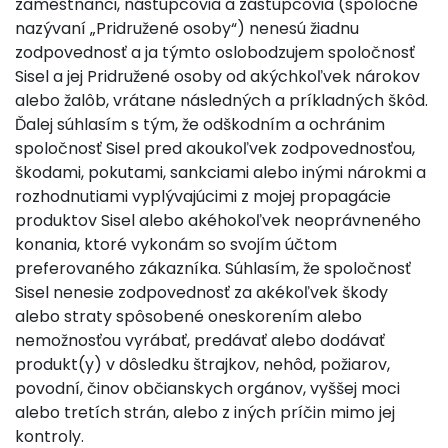
zamestnanci, nástupcovia a zástupcovia (spoločne
nazývaní „Pridružené osoby“) nenesú žiadnu
zodpovednosť a ja týmto oslobodzujem spoločnosť
Sisel a jej Pridružené osoby od akýchkoľvek nárokov
alebo žalôb, vrátane následných a príkladných škôd.
Ďalej súhlasím s tým, že odškodním a ochránim
spoločnosť Sisel pred akoukoľvek zodpovednosťou,
škodami, pokutami, sankciami alebo inými nárokmi a
rozhodnutiami vyplývajúcimi z mojej propagácie
produktov Sisel alebo akéhokoľvek neoprávneného
konania, ktoré vykonám so svojím účtom
preferovaného zákazníka. Súhlasím, že spoločnosť
Sisel nenesie zodpovednosť za akékoľvek škody
alebo straty spôsobené oneskorením alebo
nemožnosťou vyrábať, predávať alebo dodávať
produkt(y) v dôsledku štrajkov, nehôd, požiarov,
povodní, činov občianskych orgánov, vyššej moci
alebo tretích strán, alebo z iných príčin mimo jej
kontroly.