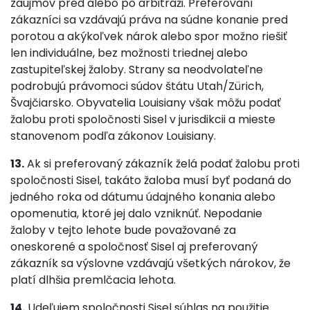
záujmov pred alebo po arbitráži. Preferovaní
zákazníci sa vzdávajú práva na súdne konanie pred
porotou a akýkoľvek nárok alebo spor možno riešiť
len individuálne, bez možnosti triednej alebo
zastupiteľskej žaloby. Strany sa neodvolateľne
podrobujú právomoci súdov štátu Utah/Zürich,
Švajčiarsko. Obyvatelia Louisiany však môžu podať
žalobu proti spoločnosti Sisel v jurisdikcii a mieste
stanovenom podľa zákonov Louisiany.
13.
Ak si preferovaný zákazník želá podať žalobu proti
spoločnosti Sisel, takáto žaloba musí byť podaná do
jedného roka od dátumu údajného konania alebo
opomenutia, ktoré jej dalo vzniknúť. Nepodanie
žaloby v tejto lehote bude považované za
oneskorené a spoločnosť Sisel aj preferovaný
zákazník sa výslovne vzdávajú všetkých nárokov, že
platí dlhšia premlčacia lehota.
14.
Udeľujem spoločnosti Sisel súhlas na použitie