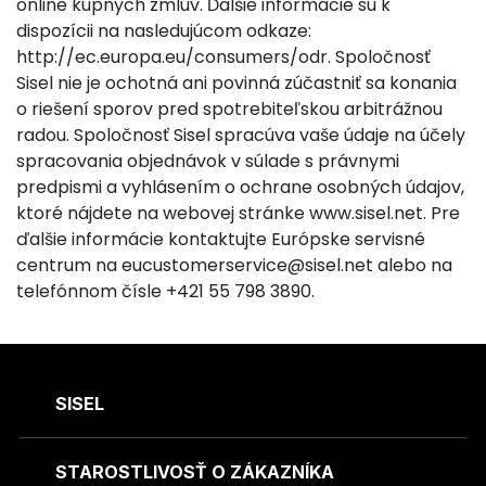
online kúpnych zmlúv. Ďalšie informácie sú k
dispozícii na nasledujúcom odkaze:
http://ec.europa.eu/consumers/odr. Spoločnosť
Sisel nie je ochotná ani povinná zúčastniť sa konania
o riešení sporov pred spotrebiteľskou arbitrážnou
radou. Spoločnosť Sisel spracúva vaše údaje na účely
spracovania objednávok v súlade s právnymi
predpismi a vyhlásením o ochrane osobných údajov,
ktoré nájdete na webovej stránke www.sisel.net. Pre
ďalšie informácie kontaktujte Európske servisné
centrum na
eucustomerservice@sisel.net
alebo na
telefónnom čísle +421 55 798 3890.
SISEL
STAROSTLIVOSŤ O ZÁKAZNÍKA