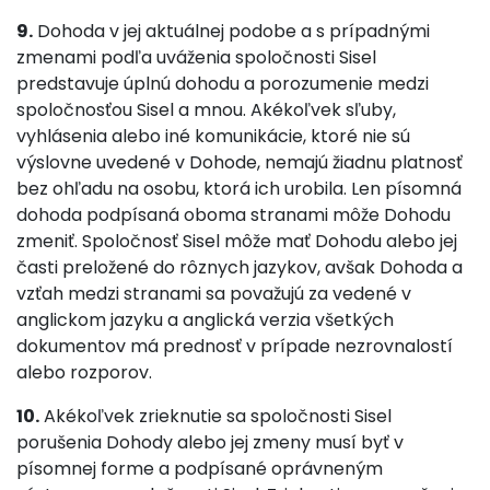
9.
Dohoda v jej aktuálnej podobe a s prípadnými
zmenami podľa uváženia spoločnosti Sisel
predstavuje úplnú dohodu a porozumenie medzi
spoločnosťou Sisel a mnou. Akékoľvek sľuby,
vyhlásenia alebo iné komunikácie, ktoré nie sú
výslovne uvedené v Dohode, nemajú žiadnu platnosť
bez ohľadu na osobu, ktorá ich urobila. Len písomná
dohoda podpísaná oboma stranami môže Dohodu
zmeniť. Spoločnosť Sisel môže mať Dohodu alebo jej
časti preložené do rôznych jazykov, avšak Dohoda a
vzťah medzi stranami sa považujú za vedené v
anglickom jazyku a anglická verzia všetkých
dokumentov má prednosť v prípade nezrovnalostí
alebo rozporov.
10.
Akékoľvek zrieknutie sa spoločnosti Sisel
porušenia Dohody alebo jej zmeny musí byť v
písomnej forme a podpísané oprávneným