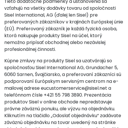
Tieto dodatočné podmienky a ustanovenia sa
vzťahujú na všetky dodávky tovaru od spoločnosti
Sisel International, AG (ďalej len Sisel) pre
preferovaných zákazníkov v krajinách Európskej únie
(EÚ). Preferovaný zákazník je každá fyzická osoba,
ktorá nakupuje produkty Sisel na účel, ktorý
nemožno pripísať obchodnej alebo nezávislej
profesionálnej činnosti.
Kúpne zmluvy na produkty Sisel sa uzatvárajú so
spoločnosťou Sisel International AG, Grundacher 5,
6060 Sarnen, Švajčiarsko, a preferovaní zákazníci sú
podporovaní Európskym servisným centrom na e-
mailovej adrese
eucustomerservice@sisel.net
a
telefónnom čísle +421 55 798 3890. Prezentácia
produktov Sisel v online obchode nepredstavuje
právne záväznú ponuku, ale výzvu na objednávku.
Kliknutím na tlačidlo „Odoslať objednávku“ zadávate
záväznú objednávku na tovar uvedený na stránke