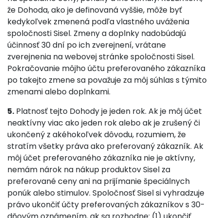
že Dohoda, ako je definovaná vyššie, môže byť
kedykoľvek zmenená podľa vlastného uváženia
spoločnosti Sisel. Zmeny a doplnky nadobúdajú
účinnosť 30 dní po ich zverejnení, vrátane
zverejnenia na webovej stránke spoločnosti Sisel.
Pokračovanie môjho účtu preferovaného zákazníka
po takejto zmene sa považuje za môj súhlas s týmito
zmenami alebo doplnkami.
5.
Platnosť tejto Dohody je jeden rok. Ak je môj účet
neaktívny viac ako jeden rok alebo ak je zrušený či
ukončený z akéhokoľvek dôvodu, rozumiem, že
stratím všetky práva ako preferovaný zákazník. Ak
môj účet preferovaného zákazníka nie je aktívny,
nemám nárok na nákup produktov Sisel za
preferované ceny ani na prijímanie špeciálnych
ponúk alebo stimulov. Spoločnosť Sisel si vyhradzuje
právo ukončiť účty preferovaných zákazníkov s 30-
dňovým oznámením, ak sa rozhodne: (1) ukončiť