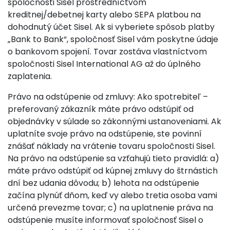
spoločnosti Sisel prostredníctvom
kreditnej/debetnej karty alebo SEPA platbou na
dohodnutý účet Sisel. Ak si vyberiete spôsob platby
„Bank to Bank“, spoločnosť Sisel vám poskytne údaje
o bankovom spojení. Tovar zostáva vlastníctvom
spoločnosti Sisel International AG až do úplného
zaplatenia.
Právo na odstúpenie od zmluvy: Ako spotrebiteľ –
preferovaný zákazník máte právo odstúpiť od
objednávky v súlade so zákonnými ustanoveniami. Ak
uplatníte svoje právo na odstúpenie, ste povinní
znášať náklady na vrátenie tovaru spoločnosti Sisel.
Na právo na odstúpenie sa vzťahujú tieto pravidlá: a)
máte právo odstúpiť od kúpnej zmluvy do štrnástich
dní bez udania dôvodu; b) lehota na odstúpenie
začína plynúť dňom, keď vy alebo tretia osoba vami
určená prevezme tovar; c) na uplatnenie práva na
odstúpenie musíte informovať spoločnosť Sisel o