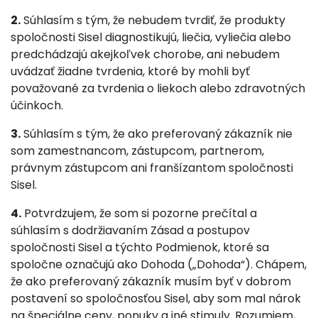
2.
Súhlasím s tým, že nebudem tvrdiť, že produkty
spoločnosti Sisel diagnostikujú, liečia, vyliečia alebo
predchádzajú akejkoľvek chorobe, ani nebudem
uvádzať žiadne tvrdenia, ktoré by mohli byť
považované za tvrdenia o liekoch alebo zdravotných
účinkoch.
3.
Súhlasím s tým, že ako preferovaný zákazník nie
som zamestnancom, zástupcom, partnerom,
právnym zástupcom ani franšízantom spoločnosti
Sisel.
4.
Potvrdzujem, že som si pozorne prečítal a
súhlasím s dodržiavaním Zásad a postupov
spoločnosti Sisel a týchto Podmienok, ktoré sa
spoločne označujú ako Dohoda („Dohoda“). Chápem,
že ako preferovaný zákazník musím byť v dobrom
postavení so spoločnosťou Sisel, aby som mal nárok
na špeciálne ceny, ponuky a iné stimuly. Rozumiem,