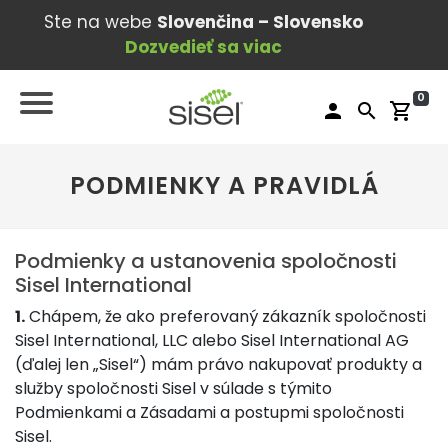
Ste na webe
Slovenčina – Slovensko
Dozvedieť sa viac
0
person
search
shopping_cart
PODMIENKY A PRAVIDLÁ
Podmienky a ustanovenia spoločnosti
Sisel International
1.
Chápem, že ako preferovaný zákazník spoločnosti
Sisel International, LLC alebo Sisel International AG
(ďalej len „Sisel“) mám právo nakupovať produkty a
služby spoločnosti Sisel v súlade s týmito
Podmienkami a Zásadami a postupmi spoločnosti
Sisel.