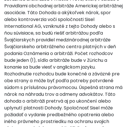
Pravidlami obchodnej arbitráže Americkej arbitrážnej
asociácie. Táto Dohoda a akýkoľvek nárok, spor
alebo kontroverzia voči spoločnosti Sisel
International AG, vzniknuté z tejto Dohody alebo s
ňou súvisiace, sa budú riešiť arbitrážou podľa
Švajčiarskych pravidiel medzinárodnej arbitráže
Švajčiarskeho arbitrážneho centra platných v deň
podania Oznámenia o arbitráži. Počet rozhodcov
bude jeden (1), sídlo arbitráže bude v Zürichu a
konanie sa bude viesť v anglickom jazyku.
Rozhodnutie rozhodcu bude konečné a záväzné pre
obe strany a môže byť podľa potreby potvrdené
súdom s príslušnou právomocou. Úspešná strana má
nárok na náhradu trov a odmeny advokátov. Táto
dohoda o arbitráži pretrvá aj po ukončení alebo
uplynutí platnosti Dohody. Spoločnosť Sisel môže
požiadať o vydanie predbežného opatrenia alebo
iného právneho prostriedku na ochranu svojich