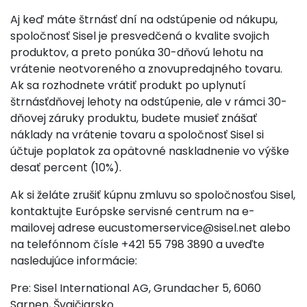
Aj keď máte štrnásť dní na odstúpenie od nákupu,
spoločnosť Sisel je presvedčená o kvalite svojich
produktov, a preto ponúka 30-dňovú lehotu na
vrátenie neotvoreného a znovupredajného tovaru.
Ak sa rozhodnete vrátiť produkt po uplynutí
štrnásťdňovej lehoty na odstúpenie, ale v rámci 30-
dňovej záruky produktu, budete musieť znášať
náklady na vrátenie tovaru a spoločnosť Sisel si
účtuje poplatok za opätovné naskladnenie vo výške
desať percent (10%).
Ak si želáte zrušiť kúpnu zmluvu so spoločnosťou Sisel,
kontaktujte Európske servisné centrum na e-
mailovej adrese
eucustomerservice@sisel.net
alebo
na telefónnom čísle +421 55 798 3890 a uveďte
nasledujúce informácie:
Pre: Sisel International AG, Grundacher 5, 6060
Sarnen, Švajčiarsko