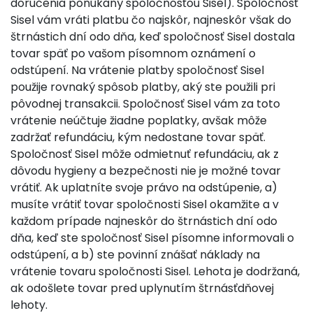
doručenia ponúkaný spoločnosťou Sisel). Spoločnosť
Sisel vám vráti platbu čo najskôr, najneskôr však do
štrnástich dní odo dňa, keď spoločnosť Sisel dostala
tovar späť po vašom písomnom oznámení o
odstúpení. Na vrátenie platby spoločnosť Sisel
použije rovnaký spôsob platby, aký ste použili pri
pôvodnej transakcii. Spoločnosť Sisel vám za toto
vrátenie neúčtuje žiadne poplatky, avšak môže
zadržať refundáciu, kým nedostane tovar späť.
Spoločnosť Sisel môže odmietnuť refundáciu, ak z
dôvodu hygieny a bezpečnosti nie je možné tovar
vrátiť. Ak uplatníte svoje právo na odstúpenie, a)
musíte vrátiť tovar spoločnosti Sisel okamžite a v
každom prípade najneskôr do štrnástich dní odo
dňa, keď ste spoločnosť Sisel písomne informovali o
odstúpení, a b) ste povinní znášať náklady na
vrátenie tovaru spoločnosti Sisel. Lehota je dodržaná,
ak odošlete tovar pred uplynutím štrnásťdňovej
lehoty.