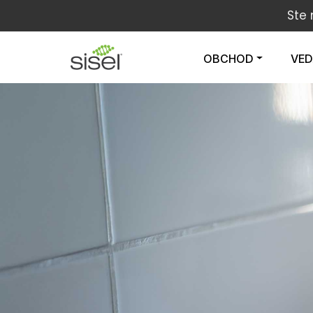
Ste
OBCHOD
VE