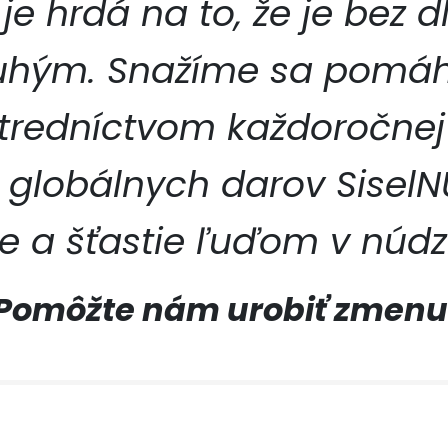
je hrdá na to, že je bez 
hým. Snažíme sa pomáhať
stredníctvom každoročnej
SISEL
 globálnych darov SiselN
e a šťastie ľuďom v núdz
Pomôžte nám urobiť zmenu