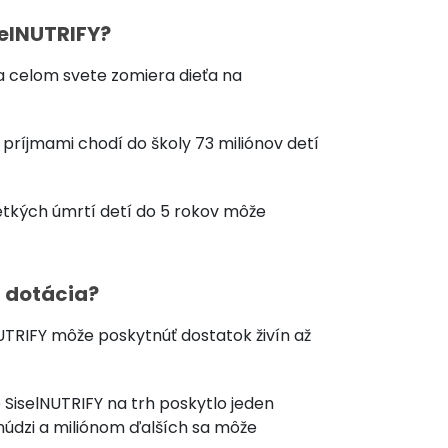
selNUTRIFY?
a celom svete zomiera dieťa na
i príjmami chodí do školy 73 miliónov detí
šetkých úmrtí detí do 5 rokov môže
 dotácia?
NUTRIFY môže poskytnúť dostatok živín až
 SiselNUTRIFY na trh poskytlo jeden
 núdzi a miliónom ďalších sa môže