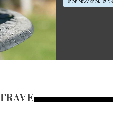
UROB PRVÝ KROK UŽ D
TRAVE