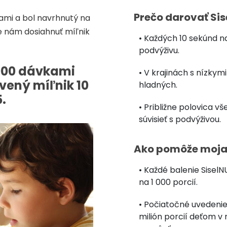
Prečo darovať Si
nami a bol navrhnutý na
e nám dosiahnuť míľnik
• Každých 10 sekúnd n
podvýživu.
0 000 dávkami
• V krajinách s nízkym
vený míľnik 10
hladných.
.
• Približne polovica v
súvisieť s podvýživou.
Ako pomôže moja
• Každé balenie Sisel
na 1 000 porcií.
• Počiatočné uvedenie
milión porcií deťom v