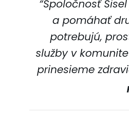
“Spoločnosť Sisel 
a pomáhať dru
potrebujú, pro
SLUŽBY 
služby v komunite
prinesieme zdravi