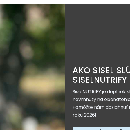
AKO SISEL SL
SISELNUTRIFY
SiselNUTRIFY je doplnok s
navrhnutý na obohatenie j
Pomôžte nám dosiahnuť mí
roku 2026!