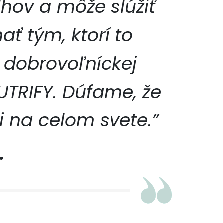
dlhov a môže slúžiť
 tým, ktorí to
 dobrovoľníckej
UTRIFY. Dúfame, že
i na celom svete.”
.