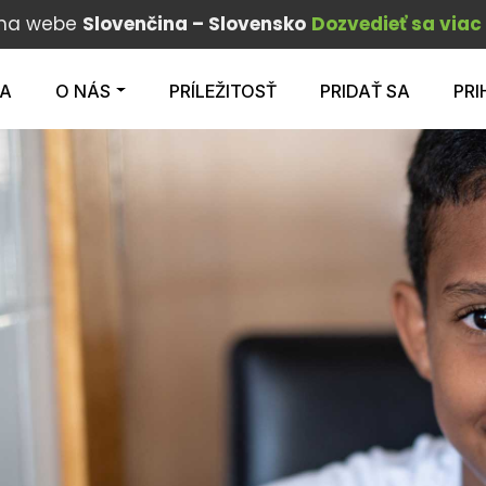
 na webe
Slovenčina – Slovensko
Dozvedieť sa viac
DA
O NÁS
PRÍLEŽITOSŤ
PRIDAŤ SA
PRI