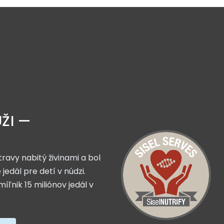
ÚŽI —
travy nabitý živinami a bol
edál pre detí v núdzi.
ľnik 15 miliónov jedál v