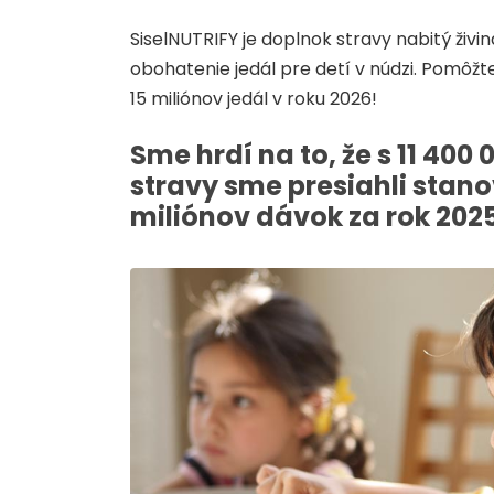
SiselNUTRIFY je doplnok stravy nabitý živi
obohatenie jedál pre detí v núdzi. Pomôžt
15 miliónov jedál v roku 2026!
Sme hrdí na to, že s 11 40
stravy sme presiahli stano
miliónov dávok za rok 2025