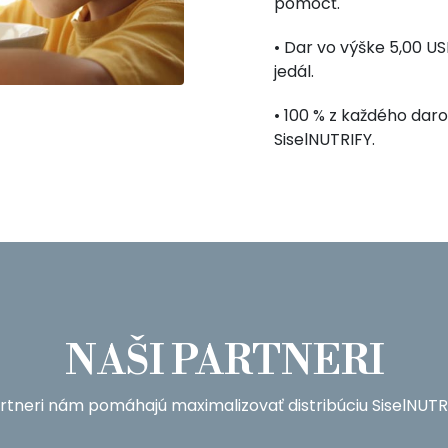
pomôcť.
• Dar vo výške 5,00 
jedál.
• 100 % z každého da
SiselNUTRIFY.
NAŠI PARTNERI
artneri nám pomáhajú maximalizovať distribúciu SiselNUTR