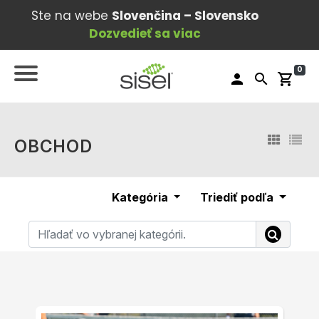
Ste na webe
Slovenčina – Slovensko
Dozvedieť sa viac
0
person
search
shopping_cart
OBCHOD
Kategória
Triediť podľa