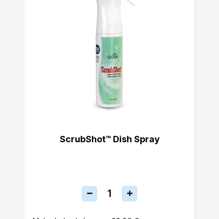
ScrubShot™ Dish Spray