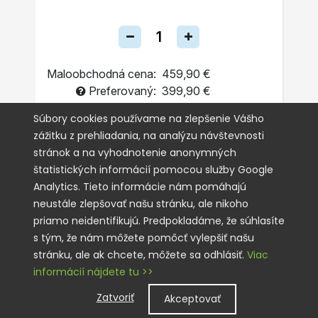
Maloobchodná cena:
459,90 €
Preferovaný:
399,90 €
Jednorazovo
Súbory cookies používame na zlepšenie Vášho
zážitku z prehliadania, na analýzu návštevnosti
Automatická Objednávka
stránok a na vyhodnotenie anonymných
štatistických informácií pomocou služby Google
PRIDAŤ DO KOŠÍKA
Analytics. Tieto informácie nám pomáhajú
neustále zlepšovať našu stránku, ale nikoho
priamo neidentifikujú. Predpokladáme, že súhlasíte
s tým, že nám môžete pomôcť vylepšiť našu
stránku, ale ak chcete, môžete sa odhlásiť.
Viac
informácií nájdete tu >>
Zatvoriť
Akceptovať