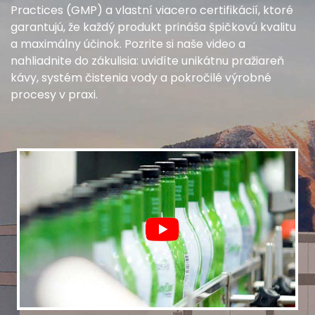
Practices (GMP) a vlastní viacero certifikácií, ktoré
garantujú, že každý produkt prináša špičkovú kvalitu
a maximálny účinok. Pozrite si naše video a
nahliadnite do zákulisia: uvidíte unikátnu pražiareň
kávy, systém čistenia vody a pokročilé výrobné
procesy v praxi.