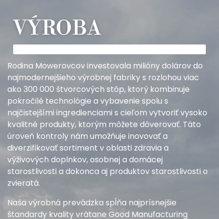
VÝROBA
Rodina Mowerovcov investovala milióny dolárov do
najmodernejšieho výrobnej fabriky s rozlohou viac
ako 300 000 štvorcových stôp, ktorý kombinuje
pokročilé technológie a vybavenie spolu s
najčistejšími ingredienciami s cieľom vytvoriť vysoko
kvalitné produkty, ktorým môžete dôverovať. Táto
úroveň kontroly nám umožňuje inovovať a
diverzifikovať sortiment v oblasti zdravia a
výživových doplnkov, osobnej a domácej
starostlivosti a dokonca aj produktov starostlivosti o
zvieratá.
Naša výrobná prevádzka spĺňa najprísnejšie
štandardy kvality vrátane Good Manufacturing