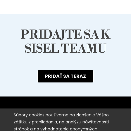
PRIDAJTE SA K
SISEL TEAMU
PRIDAŤ SA TERAZ
SISEL
Súbory cookies používame na zlepšenie Vášho
zážitku z prehliadania, na analýzu návštevnosti
stránok a na vyhodnotenie anonymných
STAROSTLIVOSŤ O ZÁKAZNÍKA