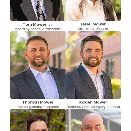
Leisel Mower
Tom Mower, Jr.
Sisel ambasádorka
Generálny riaditeľ a zakladateľ
Thomas Mower
Kaden Mower
Riaditeľ globálnych operácií
Produktový marketingový manažér