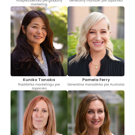
Viceprezidentka pre globálny
Generálny manažér pre Japonsko
marketing
Kuniko Tanaka
Pamela Ferry
Riaditeľka marketingu pre
Generálna manažérka pre Australia
Japonsko