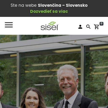
Ste na webe
Slovenčina – Slovensko
Dozvedieť sa viac
0
person
search
shopping_cart