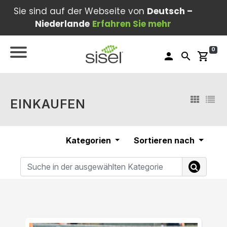
Sie sind auf der Webseite von
Deutsch –
Niederlande
Erfahren Sie mehr
0
person
search
shopping_cart
EINKAUFEN
Kategorien
Sortieren nach