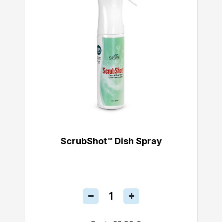
ScrubShot™ Dish Spray