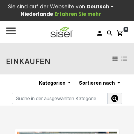
Sie sind auf der Webseite von
Deutsch –
Niederlande
Erfahren Sie mehr
0
person
search
shopping_cart
EINKAUFEN
Kategorien
Sortieren nach