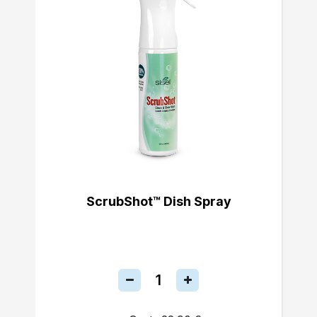
ScrubShot™ Dish Spray