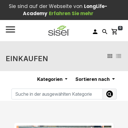
Sie sind auf der Webseite von
LongLife-
Academy
Erfahren Sie mehr
0
person
search
shopping_cart
EINKAUFEN
Kategorien
Sortieren nach