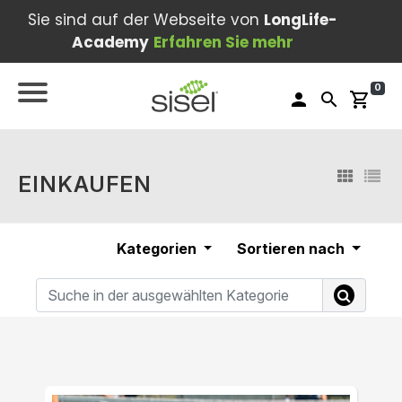
Sie sind auf der Webseite von
LongLife-
Academy
Erfahren Sie mehr
0
person
search
shopping_cart
EINKAUFEN
Kategorien
Sortieren nach