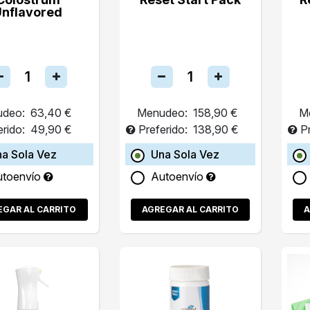
Unflavored
deo:
63,40 €
Menudeo:
158,90 €
M
erido:
49,90 €
Preferido:
138,90 €
P
a Sola Vez
Una Sola Vez
utoenvío
Autoenvío
EGAR AL CARRITO
AGREGAR AL CARRITO
A