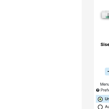
Sis
Menu
Pref
Un
A