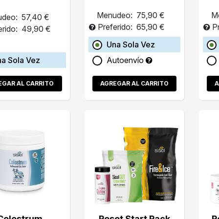
Menudeo:
75,90 €
M
deo:
57,40 €
Preferido:
65,90 €
P
erido:
49,90 €
Una Sola Vez
a Sola Vez
Autoenvío
EGAR AL CARRITO
AGREGAR AL CARRITO
A
Colostrum
Reset Start Pack
R