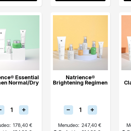
ence® Essential
Natrience®
en Normal/Dry
Brightening Regimen
Cl
deo:
178,40 €
Menudeo:
247,40 €
M