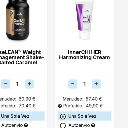
seLEAN™ Weight
InnerCHI HER
nagement Shake-
Harmonizing Cream
Salted Caramel
enudeo:
80,90 €
Menudeo:
57,40 €
referido:
70,40 €
Preferido:
49,90 €
Una Sola Vez
Una Sola Vez
Autoenvío
Autoenvío