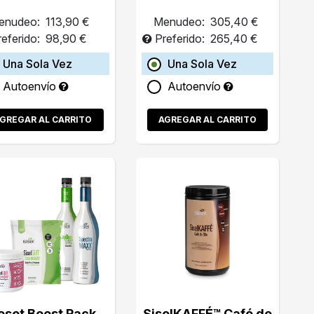
enudeo:
113,90 €
Menudeo:
305,40 €
referido:
98,90 €
Preferido:
265,40 €
Una Sola Vez
Una Sola Vez
Autoenvío
Autoenvío
GREGAR AL CARRITO
AGREGAR AL CARRITO
eset Boost Pack
SiselKAFFÉ™ Café de