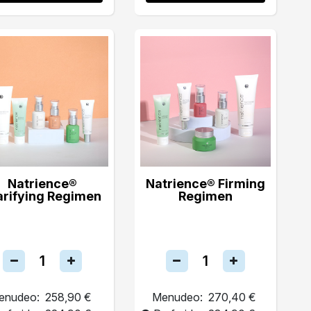
Natrience®
Natrience® Firming
arifying Regimen
Regimen
enudeo:
258,90 €
Menudeo:
270,40 €