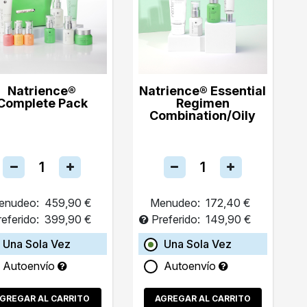
Natrience®
Natrience® Essential
Complete Pack
Regimen
Combination/Oily
enudeo:
459,90 €
Menudeo:
172,40 €
referido:
399,90 €
Preferido:
149,90 €
Una Sola Vez
Una Sola Vez
Autoenvío
Autoenvío
GREGAR AL CARRITO
AGREGAR AL CARRITO