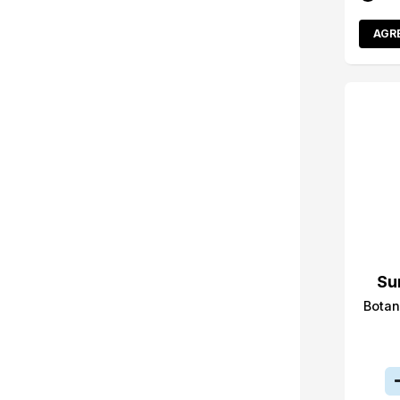
AGR
Su
Botan