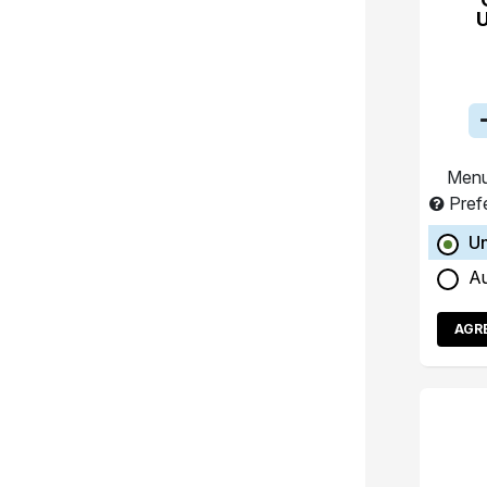
Menu
Pref
Un
A
AGR