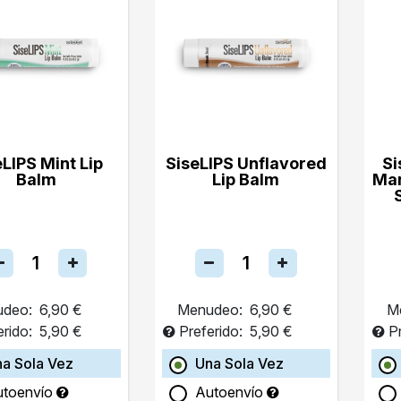
eLIPS Mint Lip
SiseLIPS Unflavored
Si
Balm
Lip Balm
Ma
deo:
6,90 €
Menudeo:
6,90 €
M
erido:
5,90 €
Preferido:
5,90 €
P
a Sola Vez
Una Sola Vez
utoenvío
Autoenvío