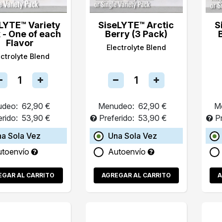
LYTE™ Variety
SiseLYTE™ Arctic
S
 - One of each
Berry (3 Pack)
Flavor
Electrolyte Blend
ectrolyte Blend
deo:
62,90 €
Menudeo:
62,90 €
M
erido:
53,90 €
Preferido:
53,90 €
P
a Sola Vez
Una Sola Vez
utoenvío
Autoenvío
EGAR AL CARRITO
AGREGAR AL CARRITO
A