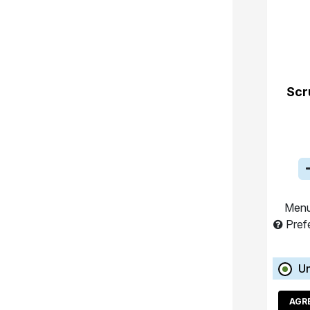
Scr
Menu
Pref
Un
AGR