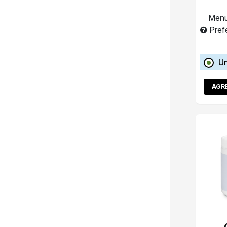
Menu
Pref
Un
AGR