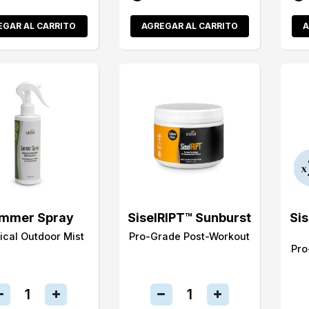
EGAR AL CARRITO
AGREGAR AL CARRITO
A
mmer Spray
SiselRIPT™ Sunburst
Si
ical Outdoor Mist
Pro-Grade Post-Workout
Pro