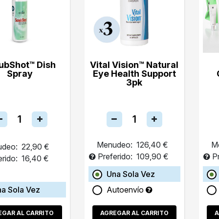
ubShot™ Dish
Vital Vision™ Natural
Spray
Eye Health Support
3pk
Menudeo:
126,40 €
M
deo:
22,90 €
Preferido:
109,90 €
P
erido:
16,40 €
Una Sola Vez
a Sola Vez
Autoenvío
EGAR AL CARRITO
AGREGAR AL CARRITO
A