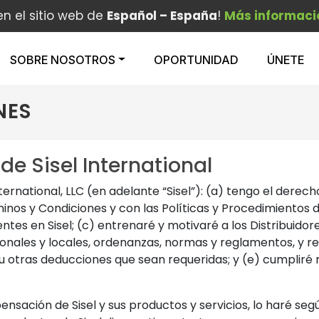
en el sitio web de
Español – España
!
Más informaci
SOBRE NOSOTROS
OPORTUNIDAD
ÚNETE
NES
e Sisel International
ternational, LLC (en adelante “Sisel”): (a) tengo el derec
inos y Condiciones y con las Políticas y Procedimientos de
ntes en Sisel; (c) entrenaré y motivaré a los Distribuidor
onales y locales, ordenanzas, normas y reglamentos, y req
u otras deducciones que sean requeridas; y (e) cumpliré 
ación de Sisel y sus productos y servicios, lo haré según 