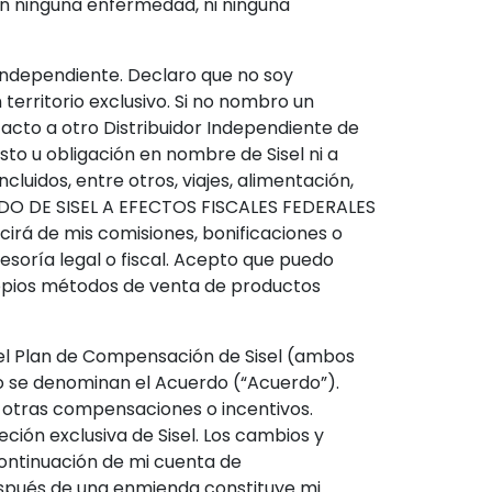
nen ninguna enfermedad, ni ninguna
 independiente. Declaro que no soy
territorio exclusivo. Si no nombro un
tacto a otro Distribuidor Independiente de
sto u obligación en nombre de Sisel ni a
luidos, entre otros, viajes, alimentación,
ADO DE SISEL A EFECTOS FISCALES FEDERALES
cirá de mis comisiones, bonificaciones o
esoría legal o fiscal. Acepto que puedo
ropios métodos de venta de productos
 el Plan de Compensación de Sisel (ambos
to se denominan el Acuerdo (“Acuerdo”).
u otras compensaciones o incentivos.
ión exclusiva de Sisel. Los cambios y
 continuación de mi cuenta de
espués de una enmienda constituye mi