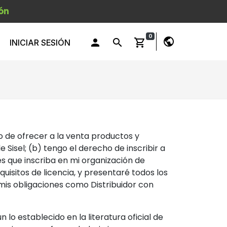
ón
0
public
person
search
shopping_cart
INICIAR SESIÓN
ho de ofrecer a la venta productos y
 Sisel; (b) tengo el derecho de inscribir a
es que inscriba en mi organización de
uisitos de licencia, y presentaré todos los
mis obligaciones como Distribuidor con
lo establecido en la literatura oficial de