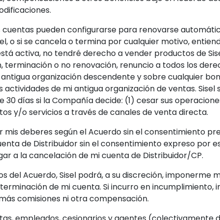
dificaciones.
as cuentas pueden configurarse para renovarse automáti
el, o si se cancela o termina por cualquier motivo, enti
 está activa, no tendré derecho a vender productos de Sise
 terminación o no renovación, renuncio a todos los derec
 antigua organización descendente y sobre cualquier boni
 actividades de mi antigua organización de ventas. Sisel 
e 30 días si la Compañía decide: (1) cesar sus operacione
ctos y/o servicios a través de canales de venta directa.
mis deberes según el Acuerdo sin el consentimiento prev
uenta de Distribuidor sin el consentimiento expreso por es
ugar a la cancelación de mi cuenta de Distribuidor/CP.
s del Acuerdo, Sisel podrá, a su discreción, imponerme me
la terminación de mi cuenta. Si incurro en incumplimiento
r más comisiones ni otra compensación.
nistas, empleados, cesionarios y agentes (colectivamente 