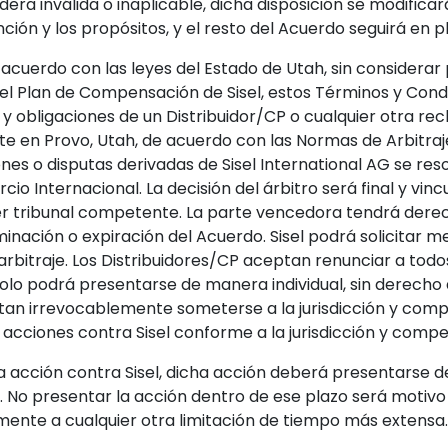
dera inválida o inaplicable, dicha disposición se modific
ción y los propósitos, y el resto del Acuerdo seguirá en p
acuerdo con las leyes del Estado de Utah, sin considerar p
l Plan de Compensación de Sisel, estos Términos y Condic
os y obligaciones de un Distribuidor/CP o cualquier otra r
te en Provo, Utah, de acuerdo con las Normas de Arbitraj
es o disputas derivadas de Sisel International AG se resol
 Internacional. La decisión del árbitro será final y vincu
ier tribunal competente. La parte vencedora tendrá derec
rminación o expiración del Acuerdo. Sisel podrá solicitar 
rbitraje. Los Distribuidores/CP aceptan renunciar a todos
 solo podrá presentarse de manera individual, sin derecho
ptan irrevocablemente someterse a la jurisdicción y comp
acciones contra Sisel conforme a la jurisdicción y compet
 acción contra Sisel, dicha acción deberá presentarse de
ón. No presentar la acción dentro de ese plazo será moti
amente a cualquier otra limitación de tiempo más extensa.