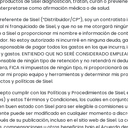
s productos de Sisel diagnostican, tratan, curan o previe
nterpretarse como afirmación médica o de salud.
eferente de Sisel (“Distribuidor/CP”), soy un contratista
 ni franquiciado de Sisel, y que no se me otorgará ningún 
zo a Sisel a proporcionar mi nombre e información de con
or. No estoy autorizado ni incurriré en ninguna deuda, ga
sponsable de pagar todos los gastos en los que incurra, inc
stos y gastos. ENTIENDO QUE NO SERÉ CONSIDERADO EMPLE
nsable de ningún tipo de retención y no retendrá ni dedu
ra, FICA ni impuestos de ningún tipo, ni proporcionará as
nar mi propio equipo y herramientas y determinar mis p
os y políticas de Sisel.
pto cumplir con las Políticas y Procedimientos de Sisel,
s) y estos Términos y Condiciones, los cuales en conjun
en buen estado con Sisel para ser elegible a comisiones 
ente puede ser modificado en cualquier momento a discrec
és de su publicación, incluso en el sitio web de Sisel. La
es, compensaciones u otros beneficios bajo el Acuerdo d