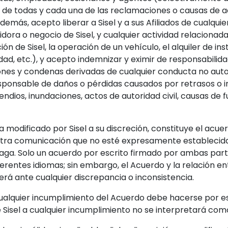
dos de todas y cada una de las reclamaciones o causas de a
Además, acepto liberar a Sisel y a sus Afiliados de cualqu
dora o negocio de Sisel, y cualquier actividad relacionad
n de Sisel, la operación de un vehículo, el alquiler de i
ad, etc.), y acepto indemnizar y eximir de responsabilidad
ones y condenas derivadas de cualquier conducta no autor
esponsable de daños o pérdidas causados por retrasos o i
ndios, inundaciones, actos de autoridad civil, causas de 
 modificado por Sisel a su discreción, constituye el acu
otra comunicación que no esté expresamente establecida
ga. Solo un acuerdo por escrito firmado por ambas parte
erentes idiomas; sin embargo, el Acuerdo y la relación en
cerá ante cualquier discrepancia o inconsistencia.
cualquier incumplimiento del Acuerdo debe hacerse por es
de Sisel a cualquier incumplimiento no se interpretará co