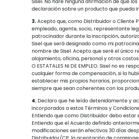
Sisel. No haré ninguna afirmación de que lo
declaración sobre un producto que pueda i
3.
Acepto que, como Distribuidor o Cliente Pr
empleado, agente, socio, representante legal
patrocinador durante la inscripción, autori
Sisel que será designado como mi patrocinad
nombre de Sisel. Acepto que seré el único re
alojamiento, oficina, personal y otros co
O ESTATALES NI DE EMPLEO. Sisel no es respo
cualquier forma de compensación, si la hubie
establecer mis propios horarios, proporcio
siempre que sean coherentes con los product
4.
Declaro que he leído detenidamente y ace
incorporados a estos Términos y Condicione
Entiendo que como Distribuidor debo estar 
Entiendo que el Acuerdo definido anteriorm
modificaciones serán efectivos 30 días despu
Distribuidor/CP, la aceptación de comision