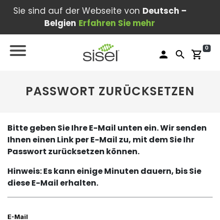
Sie sind auf der Webseite von
Deutsch –
Belgien
Erfahren Sie mehr
0
person
search
shopping_cart
PASSWORT ZURÜCKSETZEN
Bitte geben Sie Ihre E-Mail unten ein. Wir senden
Ihnen einen Link per E-Mail zu, mit dem Sie Ihr
Passwort zurücksetzen können.
Hinweis: Es kann einige Minuten dauern, bis Sie
diese E-Mail erhalten.
E-Mail