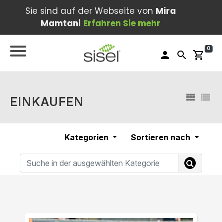
Sie sind auf der Webseite von
Mira
Mamtani
Erfahren Sie mehr
0
person
search
shopping_cart
EINKAUFEN
Kategorien
Sortieren nach