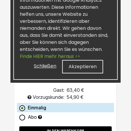
Informationen mit Google Analytics
auszuwerten. Diese Informationen
helfen uns, unsere Website zu
verbessern, identifizieren aber
niemanden direkt. Wir gehen davon
aus, dass Sie damit einverstanden sind,
aber Sie können sich dagegen
SiselRIPT™ Sunburst
entscheiden, wenn Sie es wünschen.
Pro-Grade Post-Workout
Finde HIER mehr heraus >>
Schließen
Akzeptieren
Gast:
63,40 €
Vorzugskunde:
54,90 €
Einmalig
Abo
IN DEN WARENKORB