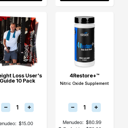
ight Loss User's
4Restore+™
Guide 10 Pack
Nitric Oxide Supplement
Menudeo:
$80.99
enudeo:
$15.00