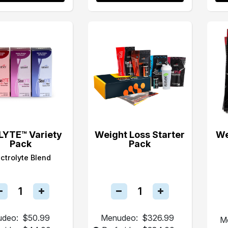
LYTE™ Variety
Weight Loss Starter
We
Pack
Pack
ectrolyte Blend
deo:
$50.99
Menudeo:
$326.99
M