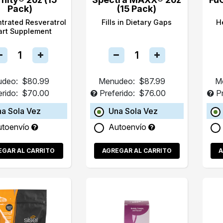
Pack)
(15 Pack)
trated Resveratrol
Fills in Dietary Gaps
H
art Supplement
deo:
$80.99
Menudeo:
$87.99
M
erido:
$70.00
Preferido:
$76.00
P
a Sola Vez
Una Sola Vez
utoenvío
Autoenvío
EGAR AL CARRITO
AGREGAR AL CARRITO
A