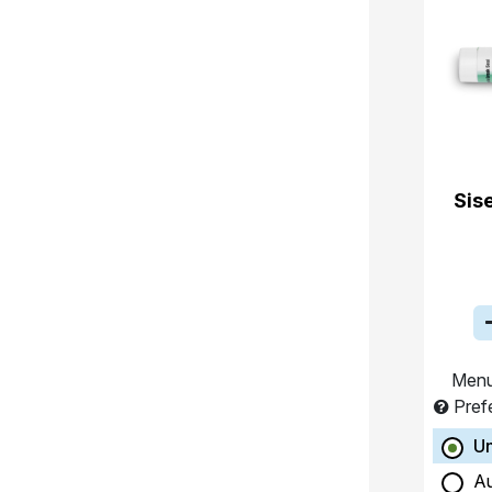
Sis
Menu
Pref
Un
A