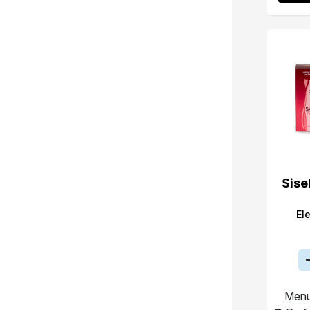
Sise
El
Menu