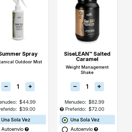
Summer Spray
SiseLEAN™ Salted
Caramel
tanical Outdoor Mist
Weight Management
Shake
enudeo:
$44.99
Menudeo:
$82.99
referido:
$39.00
Preferido:
$72.00
Una Sola Vez
Una Sola Vez
Autoenvío
Autoenvío