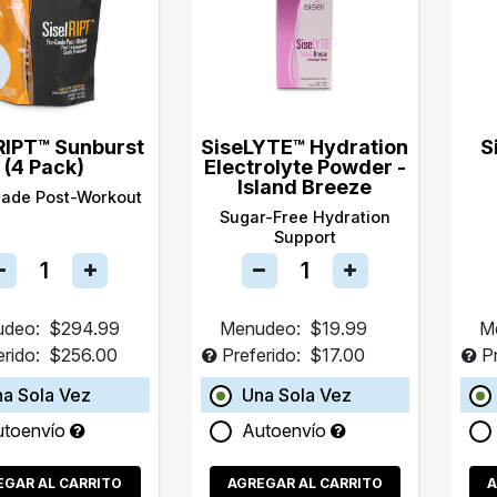
RIPT™ Sunburst
SiseLYTE™ Hydration
S
(4 Pack)
Electrolyte Powder -
Island Breeze
rade Post-Workout
Sugar-Free Hydration
Support
deo:
$294.99
Menudeo:
$19.99
M
erido:
$256.00
Preferido:
$17.00
P
a Sola Vez
Una Sola Vez
utoenvío
Autoenvío
EGAR AL CARRITO
AGREGAR AL CARRITO
A