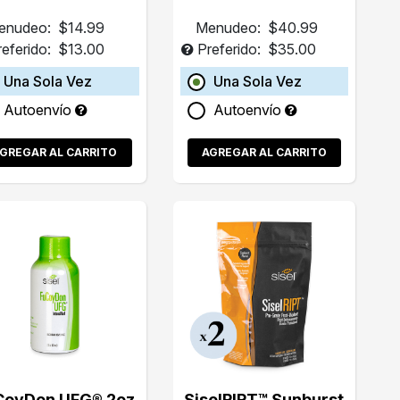
enudeo:
$14.99
Menudeo:
$40.99
referido:
$13.00
Preferido:
$35.00
Una Sola Vez
Una Sola Vez
Autoenvío
Autoenvío
GREGAR AL CARRITO
AGREGAR AL CARRITO
CoyDon UFG® 2oz
SiselRIPT™ Sunburst