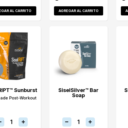
EGAR AL CARRITO
AGREGAR AL CARRITO
A
RIPT™ Sunburst
SiselSilver™ Bar
S
Soap
rade Post-Workout