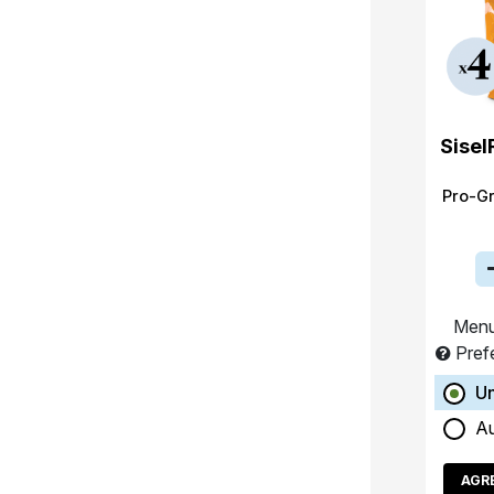
Sisel
Pro-G
Menu
Pref
Un
A
AGR