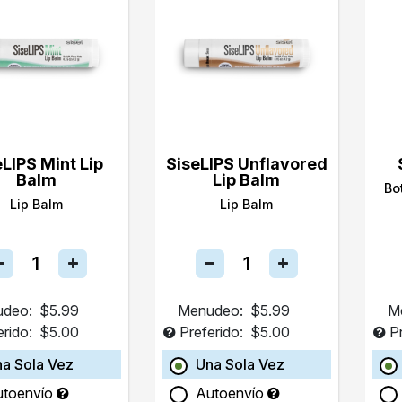
eLIPS Mint Lip
SiseLIPS Unflavored
Balm
Lip Balm
Bo
Lip Balm
Lip Balm
deo:
$5.99
Menudeo:
$5.99
M
erido:
$5.00
Preferido:
$5.00
P
a Sola Vez
Una Sola Vez
utoenvío
Autoenvío