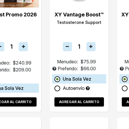
st Promo 2026
XY Vantage Boost™
XY
Testosterone Support
Menudeo:
$75.99
M
deo:
$240.99
Preferido:
$66.00
P
erido:
$209.00
Una Sola Vez
a Sola Vez
Autoenvío
EGAR AL CARRITO
AGREGAR AL CARRITO
A