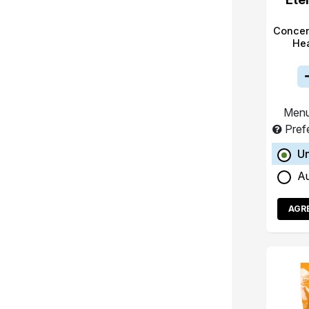
Concen
He
Menu
Pref
Un
A
AGR