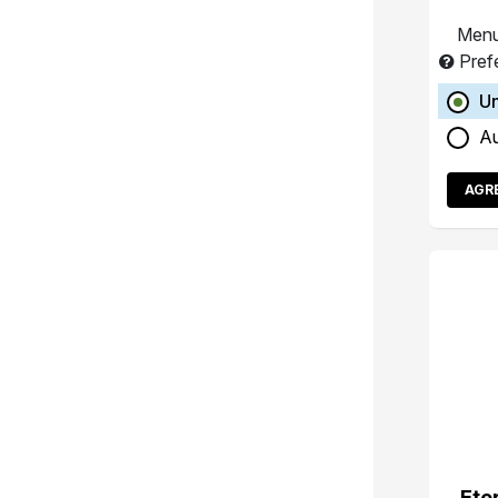
Menu
Pref
Un
A
AGR
Ete