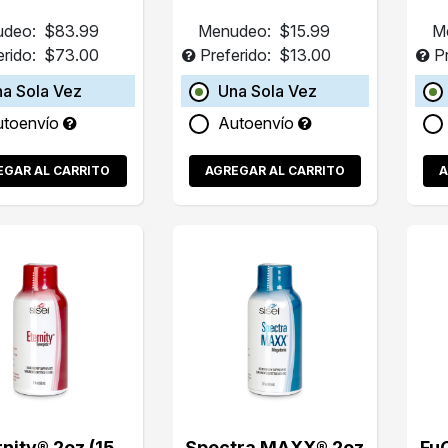
deo:
$83.99
Menudeo:
$15.99
M
erido:
$73.00
Preferido:
$13.00
P
a Sola Vez
Una Sola Vez
utoenvío
Autoenvío
EGAR AL CARRITO
AGREGAR AL CARRITO
A
rnity® 2oz (15
Spectra MAXX® 2oz
Fu