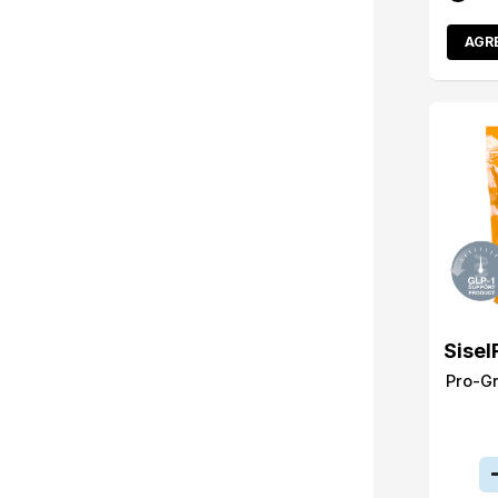
AGR
Sisel
Pro-G