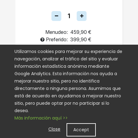
Menudeo:
459,90 €
Preferido:
399,90 €
Una Sola Vez
Utilizamos cookies para mejorar su experiencia de
navegación, analizar el tráfico del sitio y evaluar
Autoenvío
información estadística anónima mediante
Google Analytics. Esta información nos ayuda a
AGREGAR AL CARRITO
mejorar nuestro sitio, pero no identifica
directamente a ninguna persona. Asumimos que
está de acuerdo en ayudarnos a mejorar nuestro
sitio, pero puede optar por no participar si lo
desea.
Más información aquí >>
Close
Accept