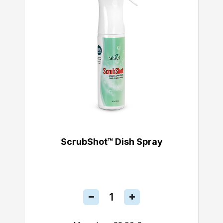
ScrubShot™ Dish Spray