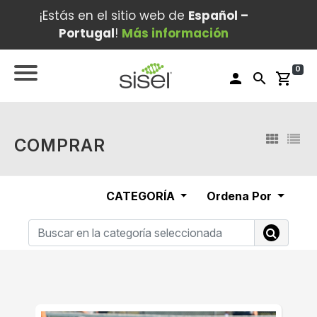
¡Estás en el sitio web de
Español –
Portugal
!
Más información
0
person
search
shopping_cart
COMPRAR
CATEGORÍA
Ordena Por