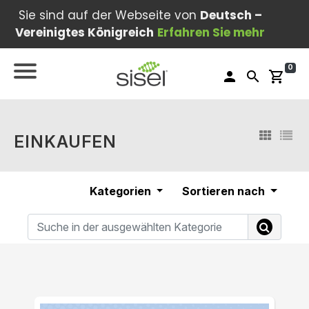
Sie sind auf der Webseite von
Deutsch –
Vereinigtes Königreich
Erfahren Sie mehr
0
person
search
shopping_cart
EINKAUFEN
Kategorien
Sortieren nach