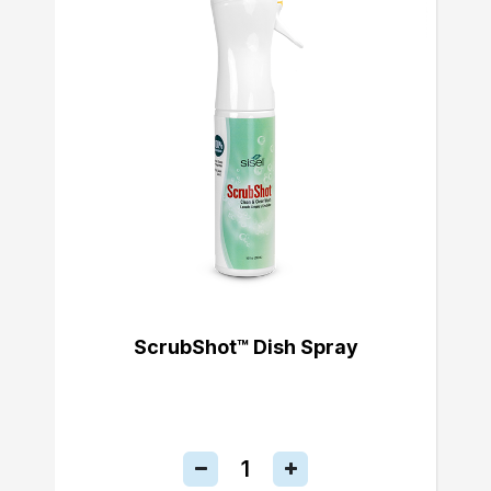
ScrubShot™ Dish Spray