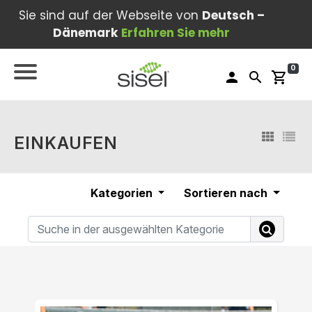
Sie sind auf der Webseite von
Deutsch –
Dänemark
Erfahren Sie mehr
0
person
search
shopping_cart
EINKAUFEN
Kategorien
Sortieren nach