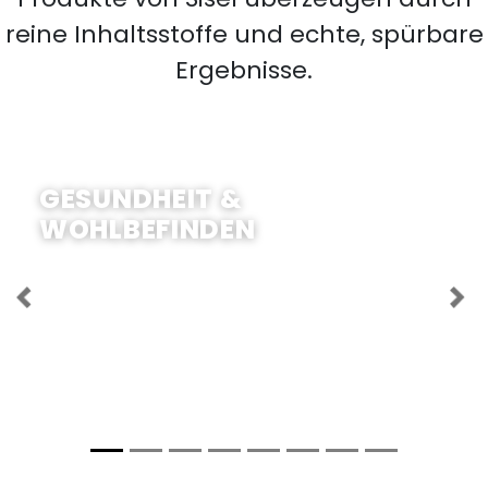
reine Inhaltsstoffe und echte, spürbare
Ergebnisse.
JETZT EINKAUFEN
GESUNDHEIT &
WOHLBEFINDEN
Previous
Ne