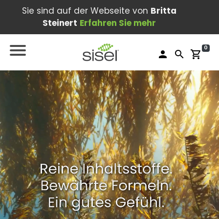
Sie sind auf der Webseite von
Britta
Steinert
Erfahren Sie mehr
0
person
search
shopping_cart