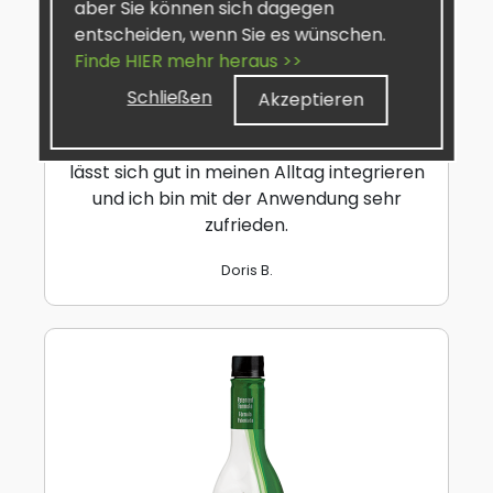
aber Sie können sich dagegen
TRIMogenic™
entscheiden, wenn Sie es wünschen.
★★★★★
Finde HIER mehr heraus >>
Mein Lieblingsprodukt ist TRIMogenic. Ich
Schließen
Akzeptieren
nehme morgens zwei Kapseln als Teil
meiner täglichen Routine. Das Produkt
lässt sich gut in meinen Alltag integrieren
und ich bin mit der Anwendung sehr
zufrieden.
Doris B.