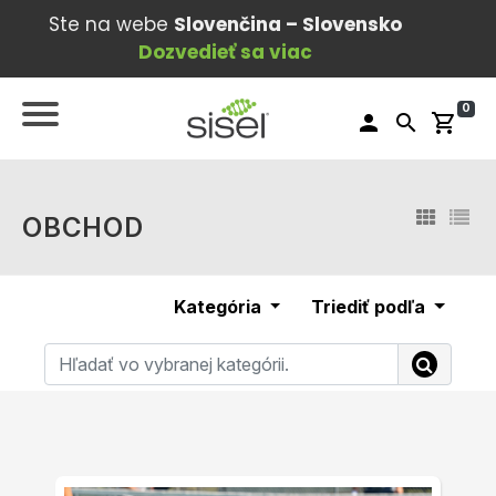
Ste na webe
Slovenčina – Slovensko
Dozvedieť sa viac
0
person
search
shopping_cart
OBCHOD
Kategória
Triediť podľa