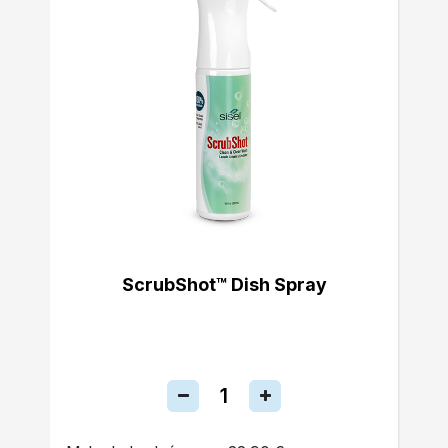
ScrubShot™ Dish Spray