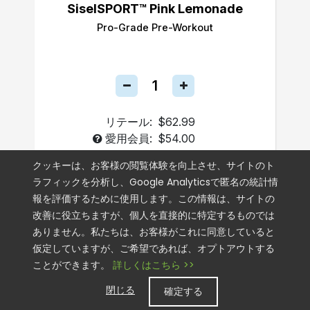
SiselSPORT™ Pink Lemonade
Pro-Grade Pre-Workout
リテール:
$62.99
愛用会員:
$54.00
単月注文
クッキーは、お客様の閲覧体験を向上させ、サイトのト
ラフィックを分析し、Google Analyticsで匿名の統計情
自動配送
報を評価するために使用します。この情報は、サイトの
改善に役立ちますが、個人を直接的に特定するものでは
カートに追加
ありません。私たちは、お客様がこれに同意していると
仮定していますが、ご希望であれば、オプトアウトする
ことができます。
詳しくはこちら >>
閉じる
確定する