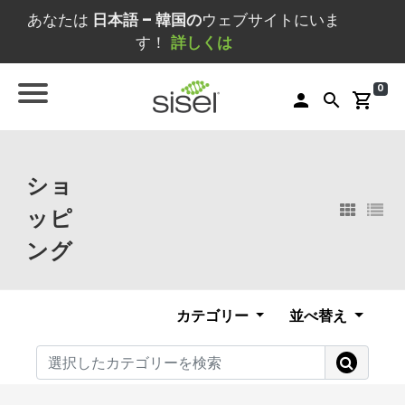
あなたは
日本語 – 韓国の
ウェブサイトにいま
す！
詳しくは
0
person
search
shopping_cart
ショ
ッピ
ング
カテゴリー
並べ替え