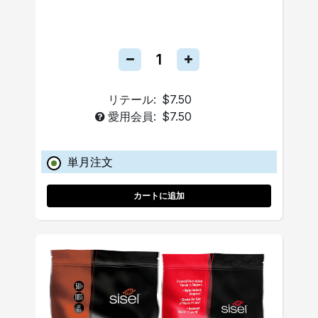
リテール:
$7.50
愛用会員:
$7.50
単月注文
カートに追加