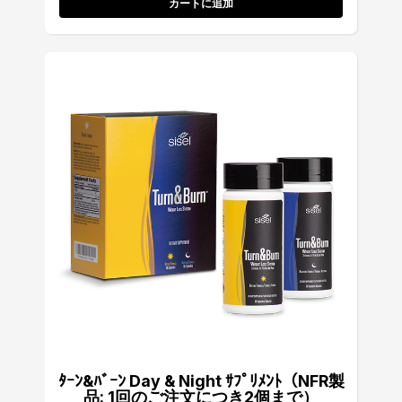
カートに追加
ﾀｰﾝ&ﾊﾞｰﾝ Day & Night ｻﾌﾟﾘﾒﾝﾄ（NFR製
品: 1回のご注文につき2個まで）