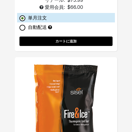
リテール:
$75.99
愛用会員:
$66.00
単月注文
自動配送
カートに追加