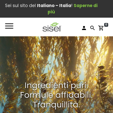
Sei sul sito del
Italiano – Italia
!
Saperne di
più
0
person
search
shopping_cart