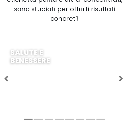
sono studiati per offrirti risultati
concreti!
COMPRA ORA
SALUTE E
BENESSERE
Previous
Ne