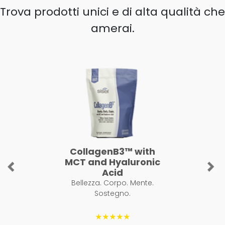
Trova prodotti unici e di alta qualità che
amerai.
CollagenB3™ with
MCT and Hyaluronic
Previous
Ne
Acid
Bellezza. Corpo. Mente.
Sostegno.
★★★★★