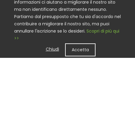
informazioni ci aiutano a migliorare il nostro sito
ma non identificano direttamente nessuno.
Partiamo dal presupposto che tu sia d'accordo nel
contribuire a migliorare il nostro sito, ma puoi
annullare l'iscrizione se lo desideri.
Scopri di più qui
>>
Chiudi
Accetta