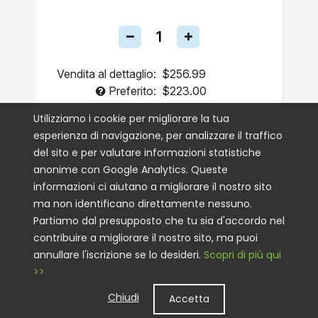
Vendita al dettaglio:
$256.99
Preferito:
$223.00
Una Tantum
Utilizziamo i cookie per migliorare la tua
esperienza di navigazione, per analizzare il traffico
Autoship
del sito e per valutare informazioni statistiche
anonime con Google Analytics. Queste
AGGIUNGI AL CARRELLO
informazioni ci aiutano a migliorare il nostro sito
ma non identificano direttamente nessuno.
Partiamo dal presupposto che tu sia d'accordo nel
contribuire a migliorare il nostro sito, ma puoi
annullare l'iscrizione se lo desideri.
Scopri di più qui
>>
Chiudi
Accetta