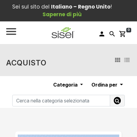
Sei sul sito del
Italiano – Regno Unito
!
Saperne di più
0
person
search
shopping_cart
ACQUISTO
Categoria
Ordina per