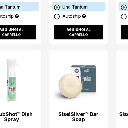
na Tantum
Una Tantum
utoship
Autoship
AGGIUNGI AL
AGGIUNGI AL
CARRELLO
CARRELLO
ubShot™ Dish
SiselSilver™ Bar
Sis
Spray
Soap