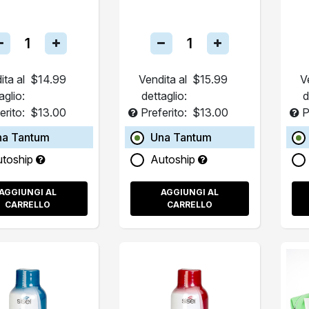
ita al
$14.99
Vendita al
$15.99
V
aglio:
dettaglio:
d
erito:
$13.00
Preferito:
$13.00
P
na Tantum
Una Tantum
utoship
Autoship
AGGIUNGI AL
AGGIUNGI AL
CARRELLO
CARRELLO