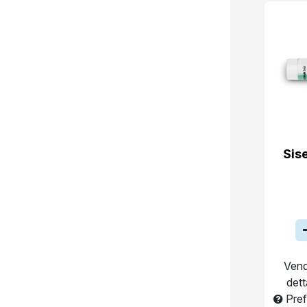
Sis
Vend
dett
Pref