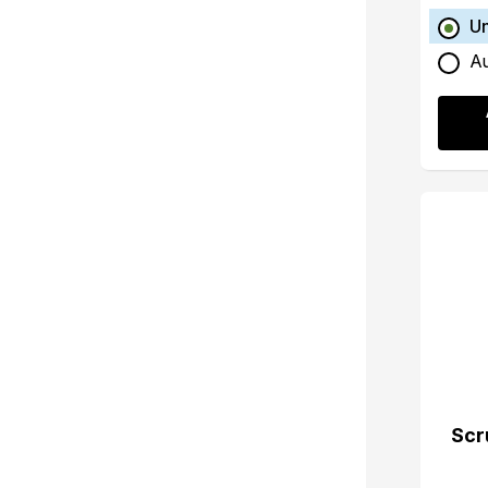
U
A
Scr