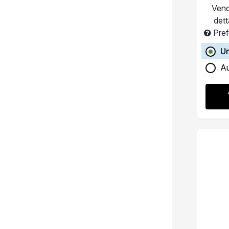
Vend
dett
Pref
U
A