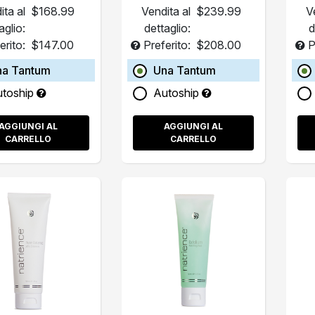
ita al
$168.99
Vendita al
$239.99
V
aglio:
dettaglio:
d
erito:
$147.00
Preferito:
$208.00
P
na Tantum
Una Tantum
utoship
Autoship
AGGIUNGI AL
AGGIUNGI AL
CARRELLO
CARRELLO