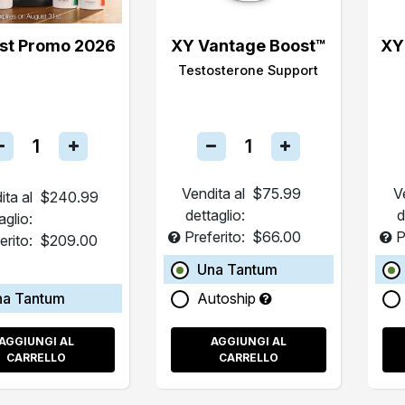
st Promo 2026
XY Vantage Boost™
XY
Testosterone Support
Vendita al
$75.99
V
ita al
$240.99
dettaglio:
d
aglio:
Preferito:
$66.00
P
erito:
$209.00
Una Tantum
na Tantum
Autoship
AGGIUNGI AL
AGGIUNGI AL
CARRELLO
CARRELLO