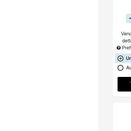
Vend
dett
Pref
U
A