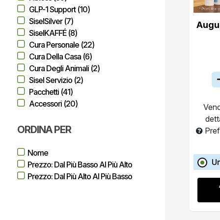
GLP-1 Support (10)
SiselSilver (7)
Augu
SiselKAFFÉ (8)
Cura Personale (22)
Cura Della Casa (6)
Cura Degli Animali (2)
Sisel Servizio (2)
Pacchetti (41)
Accessori (20)
Vend
dett
ORDINA PER
Pref
Nome
U
Prezzo: Dal Più Basso Al Più Alto
Prezzo: Dal Più Alto Al Più Basso