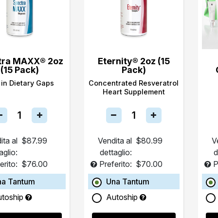
tra MAXX® 2oz
Eternity® 2oz (15
(15 Pack)
Pack)
s in Dietary Gaps
Concentrated Resveratrol
Heart Supplement
ita al
$87.99
Vendita al
$80.99
V
aglio:
dettaglio:
d
erito:
$76.00
Preferito:
$70.00
P
na Tantum
Una Tantum
utoship
Autoship