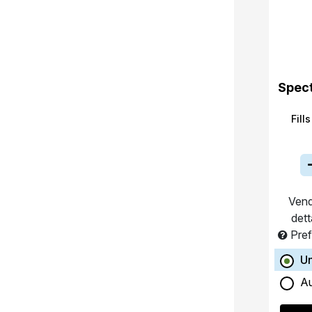
Spec
Fill
Vend
dett
Pref
U
A