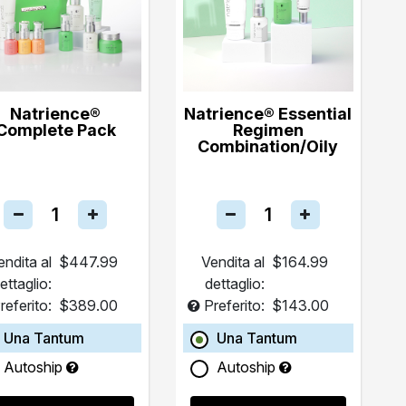
Natrience®
Natrience® Essential
Complete Pack
Regimen
Combination/Oily
endita al
$447.99
Vendita al
$164.99
ettaglio:
dettaglio:
referito:
$389.00
Preferito:
$143.00
Una Tantum
Una Tantum
Autoship
Autoship