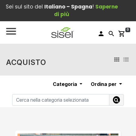
Sei sul sito del
Italiano – Spagna
!
Saperne
di più
0
person
search
shopping_cart
ACQUISTO
Categoria
Ordina per