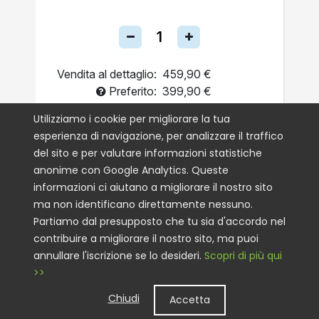
Vendita al dettaglio:
459,90 €
Preferito:
399,90 €
Una Tantum
Utilizziamo i cookie per migliorare la tua
esperienza di navigazione, per analizzare il traffico
Autoship
del sito e per valutare informazioni statistiche
anonime con Google Analytics. Queste
AGGIUNGI AL CARRELLO
informazioni ci aiutano a migliorare il nostro sito
ma non identificano direttamente nessuno.
Partiamo dal presupposto che tu sia d'accordo nel
contribuire a migliorare il nostro sito, ma puoi
annullare l'iscrizione se lo desideri.
Scopri di più qui
>>
Chiudi
Accetta