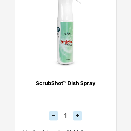
ScrubShot™ Dish Spray