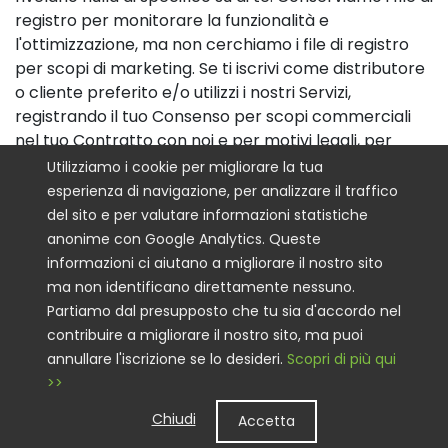
registro per monitorare la funzionalità e
l'ottimizzazione, ma non cerchiamo i file di registro
per scopi di marketing. Se ti iscrivi come distributore
o cliente preferito e/o utilizzi i nostri Servizi,
registrando il tuo Consenso per scopi commerciali
nel tuo Contratto con noi e per motivi legali, per
consentire la raccolta di più informazioni personali e
Utilizziamo i cookie per migliorare la tua
l'invio di cookie al tuo browser che sono essenziali
esperienza di navigazione, per analizzare il traffico
quando aggiungi articoli al tuo carrello, cookie basati
del sito e per valutare informazioni statistiche
sulle prestazioni come il modo in cui interagisci con il
anonime con Google Analytics. Queste
nostro Sito, funzionali come la tua preferenza
informazioni ci aiutano a migliorare il nostro sito
linguistica o per stabilire un sito replicato per altri, e
ma non identificano direttamente nessuno.
promozionali tali promozioni messe a tua
Partiamo dal presupposto che tu sia d'accordo nel
disposizione come distributore o cliente preferito.
contribuire a migliorare il nostro sito, ma puoi
Questo Sito o l'accesso ai Servizi di back-office
annullare l'iscrizione se lo desideri.
Scopri di più qui
dell'utente possono memorizzare localmente
>>
"cookie Flash", quando utilizza Adobe® Flash® Player
Chiudi
Accetta
("Flash") o l'API di YouTube per fornire contenuti