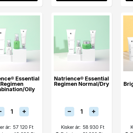
ence® Essential
Natrience® Essential
Regimen
Regimen Normal/Dry
Bri
bination/Oily
er ár:
57 120 Ft
Kisker ár:
58 930 Ft
K