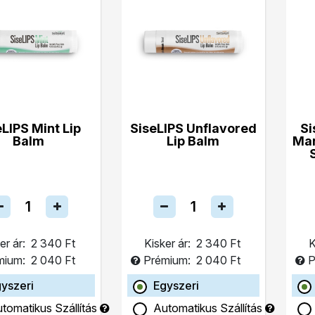
eLIPS Mint Lip
SiseLIPS Unflavored
Si
Balm
Lip Balm
Ma
er ár:
2 340 Ft
Kisker ár:
2 340 Ft
K
mium:
2 040 Ft
Prémium:
2 040 Ft
P
yszeri
Egyszeri
tomatikus Szállítás
Automatikus Szállítás