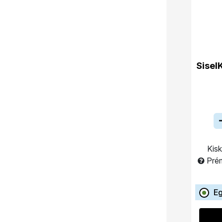
Sisel
Kisk
Pré
Eg