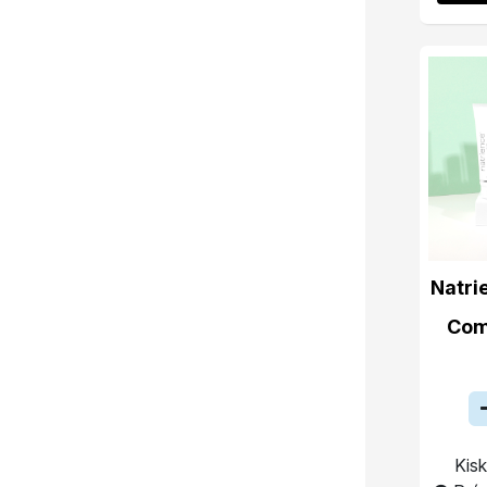
Natri
Com
Kisk