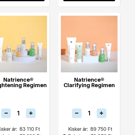
Natrience®
Natrience®
ghtening Regimen
Clarifying Regimen
isker ár:
83 110 Ft
Kisker ár:
89 750 Ft