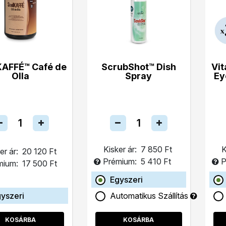
KAFFÉ™ Café de
ScrubShot™ Dish
Vit
Olla
Spray
Ey
Kisker ár:
7 850 Ft
K
er ár:
20 120 Ft
Prémium:
5 410 Ft
P
mium:
17 500 Ft
Egyszeri
yszeri
Automatikus Szállítás
KOSÁRBA
KOSÁRBA