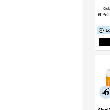
Kisk
Pré
Eg
Sisel