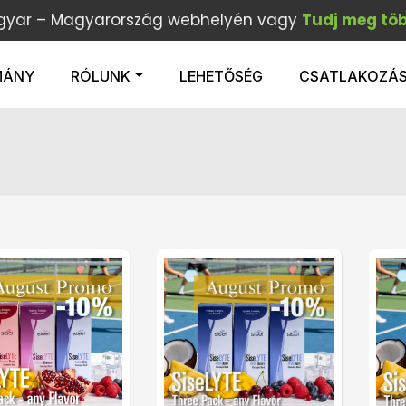
gyar – Magyarország webhelyén vagy
Tudj meg tö
MÁNY
RÓLUNK
LEHETŐSÉG
CSATLAKOZÁ