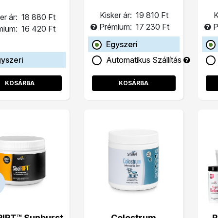
Kisker ár:
19 810 Ft
K
er ár:
18 880 Ft
Prémium:
17 230 Ft
P
mium:
16 420 Ft
Egyszeri
yszeri
Automatikus Szállítás
KOSÁRBA
KOSÁRBA
RIPT™ Sunburst
Colostrum
R