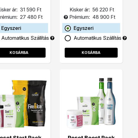
isker ár:
31 590 Ft
Kisker ár:
56 220 Ft
rémium:
27 480 Ft
Prémium:
48 900 Ft
Egyszeri
Egyszeri
Automatikus Szállítás
Automatikus Szállítás
KOSÁRBA
KOSÁRBA
eset Start Pack
Reset Boost Pack