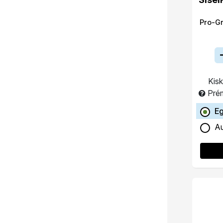
Pro-G
Kisk
Pré
Eg
Au