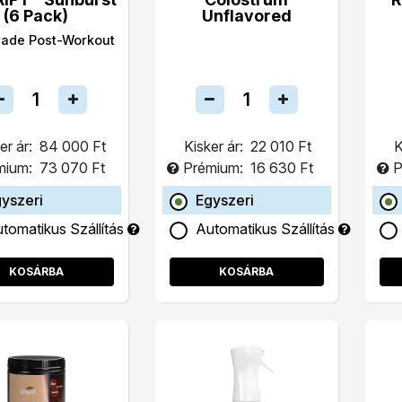
(6 Pack)
Unflavored
rade Post-Workout
er ár:
84 000 Ft
Kisker ár:
22 010 Ft
K
mium:
73 070 Ft
Prémium:
16 630 Ft
P
yszeri
Egyszeri
tomatikus Szállítás
Automatikus Szállítás
KOSÁRBA
KOSÁRBA