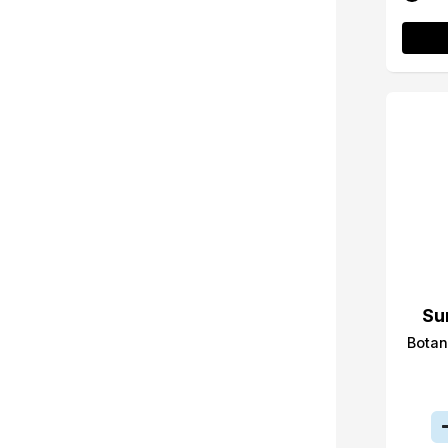
Su
Botan