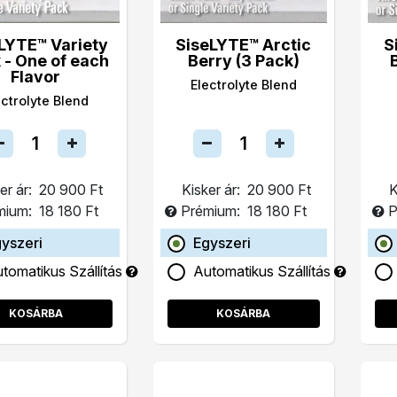
LYTE™ Variety
SiseLYTE™ Arctic
S
 - One of each
Berry (3 Pack)
Flavor
Electrolyte Blend
ectrolyte Blend
er ár:
20 900 Ft
Kisker ár:
20 900 Ft
K
mium:
18 180 Ft
Prémium:
18 180 Ft
P
yszeri
Egyszeri
tomatikus Szállítás
Automatikus Szállítás
KOSÁRBA
KOSÁRBA