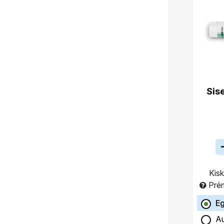
Sis
Kisk
Pré
Eg
Au