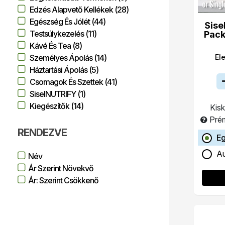
Edzés Alapvető Kellékek (28)
Egészség És Jólét (44)
Sise
Testsúlykezelés (11)
Pack
Kávé És Tea (8)
El
Személyes Ápolás (14)
Háztartási Ápolás (5)
Csomagok És Szettek (41)
SiselNUTRIFY (1)
Kiegészítők (14)
Kisk
Pré
RENDEZVE
Eg
Au
Név
Ár Szerint Növekvő
Ár: Szerint Csökkenő