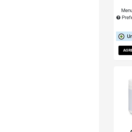
Menu
Pref
Un
AGR