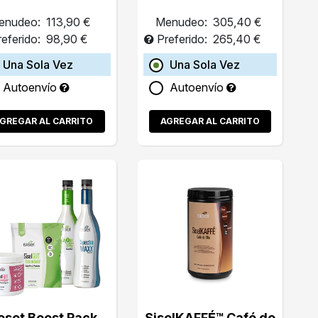
enudeo:
113,90 €
Menudeo:
305,40 €
referido:
98,90 €
Preferido:
265,40 €
Una Sola Vez
Una Sola Vez
Autoenvío
Autoenvío
GREGAR AL CARRITO
AGREGAR AL CARRITO
eset Boost Pack
SiselKAFFÉ™ Café de