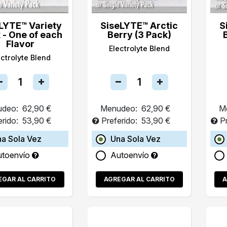
LYTE™ Variety
SiseLYTE™ Arctic
S
 - One of each
Berry (3 Pack)
Flavor
Electrolyte Blend
ectrolyte Blend
deo:
62,90 €
Menudeo:
62,90 €
M
erido:
53,90 €
Preferido:
53,90 €
P
a Sola Vez
Una Sola Vez
utoenvío
Autoenvío
EGAR AL CARRITO
AGREGAR AL CARRITO
A