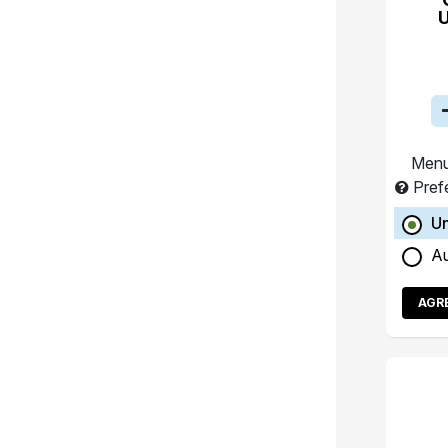
Menu
Pref
Un
A
AGR