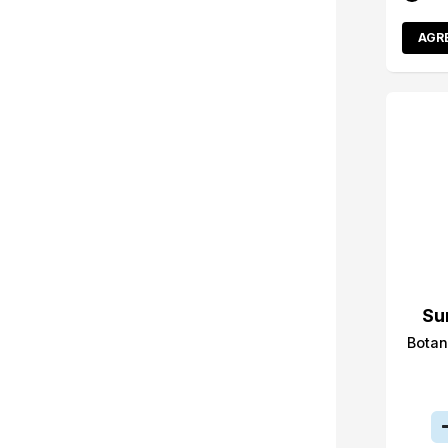
AGR
Su
Botan