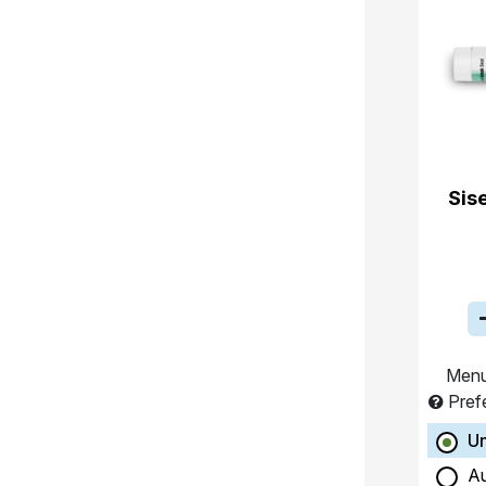
Sis
Menu
Pref
Un
A