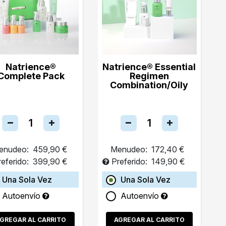
Natrience®
Natrience® Essential
Complete Pack
Regimen
Combination/Oily
enudeo:
459,90 €
Menudeo:
172,40 €
referido:
399,90 €
Preferido:
149,90 €
Una Sola Vez
Una Sola Vez
Autoenvío
Autoenvío
GREGAR AL CARRITO
AGREGAR AL CARRITO