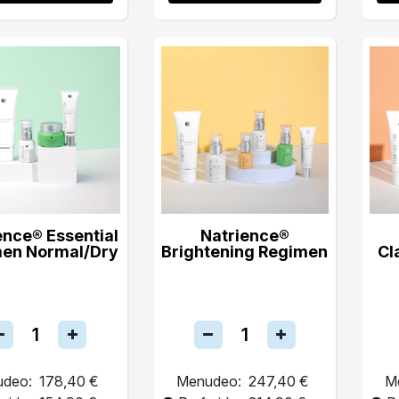
ence® Essential
Natrience®
en Normal/Dry
Brightening Regimen
Cl
deo:
178,40 €
Menudeo:
247,40 €
M