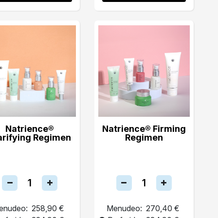
Natrience®
Natrience® Firming
arifying Regimen
Regimen
enudeo:
258,90 €
Menudeo:
270,40 €