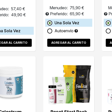
Menudeo:
75,90 €
M
deo:
57,40 €
Preferido:
65,90 €
P
erido:
49,90 €
Una Sola Vez
a Sola Vez
Autoenvío
EGAR AL CARRITO
AGREGAR AL CARRITO
A
Colostrum
Reset Start Pack
R