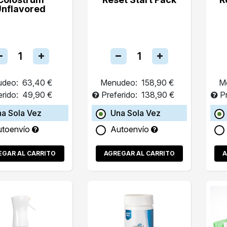
Unflavored
deo:
63,40 €
Menudeo:
158,90 €
M
erido:
49,90 €
Preferido:
138,90 €
P
a Sola Vez
Una Sola Vez
utoenvío
Autoenvío
EGAR AL CARRITO
AGREGAR AL CARRITO
A