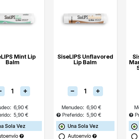
eLIPS Mint Lip
SiseLIPS Unflavored
Si
Balm
Lip Balm
Ma
deo:
6,90 €
Menudeo:
6,90 €
M
erido:
5,90 €
Preferido:
5,90 €
P
a Sola Vez
Una Sola Vez
utoenvío
Autoenvío