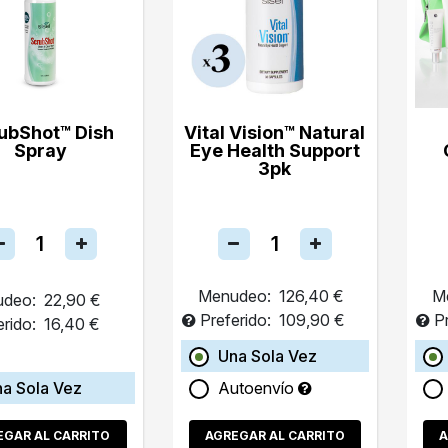
ubShot™ Dish
Vital Vision™ Natural
Spray
Eye Health Support
3pk
Menudeo:
126,40 €
M
deo:
22,90 €
Preferido:
109,90 €
P
erido:
16,40 €
Una Sola Vez
a Sola Vez
Autoenvío
EGAR AL CARRITO
AGREGAR AL CARRITO
A