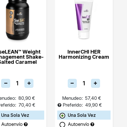
seLEAN™ Weight
InnerCHI HER
nagement Shake-
Harmonizing Cream
Salted Caramel
enudeo:
80,90 €
Menudeo:
57,40 €
referido:
70,40 €
Preferido:
49,90 €
Una Sola Vez
Una Sola Vez
Autoenvío
Autoenvío