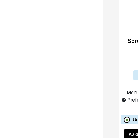
Scr
Menu
Pref
Un
AGR