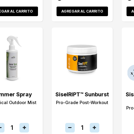
EGAR AL CARRITO
AGREGAR AL CARRITO
A
mmer Spray
SiselRIPT™ Sunburst
Si
ical Outdoor Mist
Pro-Grade Post-Workout
Pro