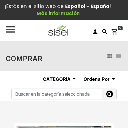
¡Estás en el sitio web de
Español – España
!
Más información
0
person
search
shopping_cart
COMPRAR
CATEGORÍA
Ordena Por