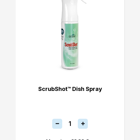
ScrubShot™ Dish Spray