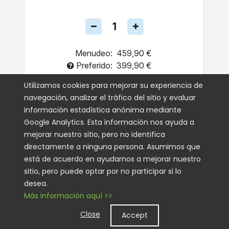
Menudeo:
459,90 €
Preferido:
399,90 €
Una Sola Vez
Utilizamos cookies para mejorar su experiencia de
navegación, analizar el tráfico del sitio y evaluar
Autoenvío
información estadística anónima mediante
Google Analytics. Esta información nos ayuda a
AGREGAR AL CARRITO
mejorar nuestro sitio, pero no identifica
directamente a ninguna persona. Asumimos que
está de acuerdo en ayudarnos a mejorar nuestro
sitio, pero puede optar por no participar si lo
desea.
Más información aquí >>
Close
Accept