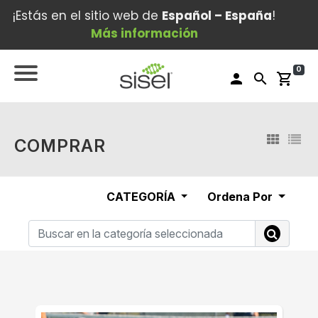
¡Estás en el sitio web de
Español – España
!
Más información
0
person
search
shopping_cart
COMPRAR
CATEGORÍA
Ordena Por