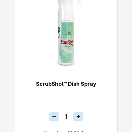
ScrubShot™ Dish Spray