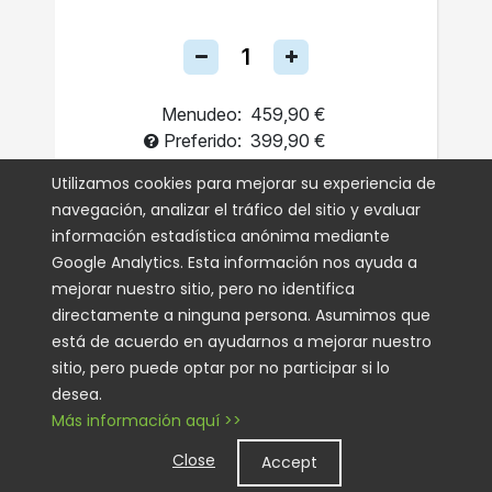
Menudeo:
459,90 €
Preferido:
399,90 €
Una Sola Vez
Utilizamos cookies para mejorar su experiencia de
navegación, analizar el tráfico del sitio y evaluar
Autoenvío
información estadística anónima mediante
Google Analytics. Esta información nos ayuda a
AGREGAR AL CARRITO
mejorar nuestro sitio, pero no identifica
directamente a ninguna persona. Asumimos que
está de acuerdo en ayudarnos a mejorar nuestro
sitio, pero puede optar por no participar si lo
desea.
Más información aquí >>
Close
Accept