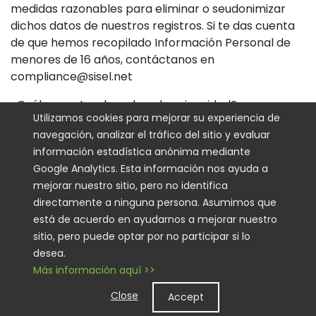
medidas razonables para eliminar o seudonimizar
dichos datos de nuestros registros. Si te das cuenta
de que hemos recopilado Información Personal de
menores de 16 años, contáctanos en
compliance@sisel.net
¿Cuáles son tus derechos de privacidad?
Utilizamos cookies para mejorar su experiencia de
Tienes ciertos derechos conforme a las leyes de
navegación, analizar el tráfico del sitio y evaluar
protección de datos aplicables, que pueden incluir el
información estadística anónima mediante
derecho (i) a solicitar acceso y obtener una copia de
Google Analytics. Esta información nos ayuda a
tu Información Personal, (ii) a solicitar su
mejorar nuestro sitio, pero no identifica
rectificación o eliminación; (iii) a restringir el
directamente a ninguna persona. Asumimos que
procesamiento de tu Información Personal; y (iv)
está de acuerdo en ayudarnos a mejorar nuestro
cuando corresponda, a la portabilidad de los datos.
sitio, pero puede optar por no participar si lo
En determinadas circunstancias, también puedes
desea.
tener el derecho de oponerte al procesamiento de
Más información aquí >>
tu Información Personal. Para realizar una solicitud,
Close
Accept
utiliza los datos de contacto proporcionados a