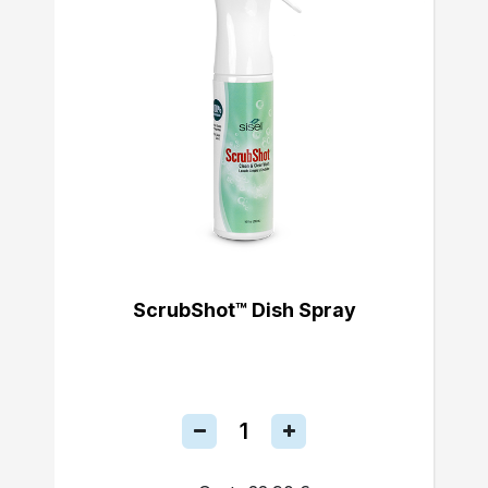
ScrubShot™ Dish Spray