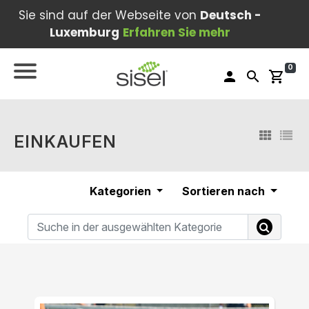
Sie sind auf der Webseite von
Deutsch -
Luxemburg
Erfahren Sie mehr
0
person
search
shopping_cart
EINKAUFEN
Kategorien
Sortieren nach