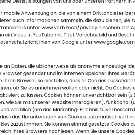
 keine Dienstleistungen von uns oder unseren Partnern 
 mobile Anwendung an, die von einem Drittanbieter berei
ter auch Informationen sammeln, die dazu dienen, Sie zu i
rittanbieters unter www.verb.tech/privacy einsehen. Die
nn ein Video in YouTube mit Titel, Vorschaubild und Besc
Datenschutzrichtlinien von Google unter www.google.com/
ge an Daten, die üblicherweise als anonyme eindeutige Id
n Browser gesendet und im internen Speicher Ihres Geräts
 Ihren Browser so einstellen, dass er Cookies ausschaltet
nnen, ob Sie es annehmen wollen oder nicht. Da Cookies 
aktiviert zu lassen. Cookies können unverzichtbar sein (z
en, wie Sie mit unserer Website interagieren), funktiona
 und werblich (um das Marketing-Erlebnis zu verbessern).
ass das Herunterladen von Cookies automatisch verhinde
ies zuzustimmen. Sie können einmal gesetzte Cookies auc
bereich Ihres Browsers nachlesen. Wenn Sie unsere Cookies