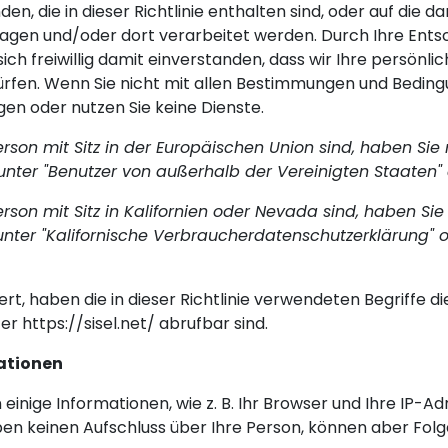
n, die in dieser Richtlinie enthalten sind, oder auf die d
tragen und/oder dort verarbeitet werden. Durch Ihre Ents
sich freiwillig damit einverstanden, dass wir Ihre persön
fen. Wenn Sie nicht mit allen Bestimmungen und Bedingun
gen oder nutzen Sie keine Dienste.
Person mit Sitz in der Europäischen Union sind, haben Si
e unter "Benutzer von außerhalb der Vereinigten Staaten" 
erson mit Sitz in Kalifornien oder Nevada sind, haben S
ie unter "Kalifornische Verbraucherdatenschutzerklärung"
niert, haben die in dieser Richtlinie verwendeten Begriffe 
 https://sisel.net/ abrufbar sind.
ationen
nige Informationen, wie z. B. Ihr Browser und Ihre IP-Adr
en keinen Aufschluss über Ihre Person, können aber Folg