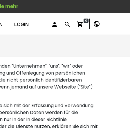
ie mehr
0
public
person
search
shopping_cart
N
LOGIN
nden "Unternehmen", "uns", "wir" oder
dung und Offenlegung von persönlichen
ie nicht persönlich identifizierbaren
enn jemand auf unsere Webseite ("Site")
ie sich mit der Erfassung und Verwendung
persönlichen Daten werden für die
r in der in dieser Richtlinie
 die Dienste nutzen, erklären Sie sich mit