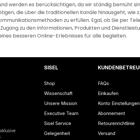
d werden es berücksichtigen, da wir ständig bemüht sind
tigen, die über die traditionellen Kanäle hinausgeht, wie z
 Kommunikationsmethoden zu erfüllen. Egal, ob Sie per Te
e Zugang zu den Informationen, Produkten und Dienstleist
ines besseren Online-Erlebnisses für alle begleiten.
SISEL
KUNDENBETREU
Shop
FAQs
Wissenschaft
Einkaufen
Unsere Mission
Konto Einstellungen
Executive Team
Abonnement
Sisel Service
Retourenrichtlinie
xklusive
Gelegenheit
Versand
.