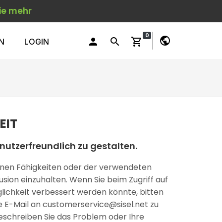
ie mehr
0
public
person
search
shopping_cart
N
LOGIN
EIT
nutzerfreundlich zu gestalten.
seinen Fähigkeiten oder der verwendeten
usion einzuhalten. Wenn Sie beim Zugriff auf
glichkeit verbessert werden könnte, bitten
e E-Mail an
customerservice@sisel.net
zu
d beschreiben Sie das Problem oder Ihre