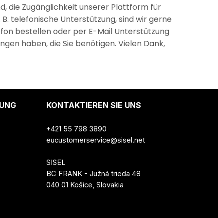
, die Zugänglichkeit unserer Plattform für
. B. telefonische Unterstützung, sind wir gerne
lefon bestellen oder per E-Mail Unterstützung
ungen haben, die Sie benötigen. Vielen Dank,
UNG
KONTAKTIEREN SIE UNS
+421 55 798 3890
eucustomerservice@sisel.net
SISEL
BC FRANK - Južná trieda 48
040 01 Košice, Slovakia