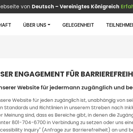
Webseite von
Deutsch – Vereinigtes Königreich
Erfa
HAFT
ÜBER UNS
GELEGENHEIT
TEILNEHME
SER ENGAGEMENT FÜR BARRIEREFREIH
t unserer Website für jedermann zugänglich und be
 unsere Website für jeden zugänglich ist, unabhängig von 
en Standards und Richtlinien in unserem Streben nach Inkl
Meinung sind, dass es Bereiche gibt, in denen die Zugän
unter 801-704-6700 in Verbindung zu setzen oder uns ein
ccessibility Inquiry" (Anfrage zur Barrierefreiheit) an un