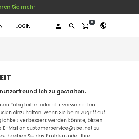
hren Sie mehr
0
public
person
search
shopping_cart
N
LOGIN
EIT
nutzerfreundlich zu gestalten.
seinen Fähigkeiten oder der verwendeten
usion einzuhalten. Wenn Sie beim Zugriff auf
glichkeit verbessert werden könnte, bitten
e E-Mail an
customerservice@sisel.net
zu
d beschreiben Sie das Problem oder Ihre