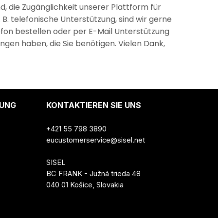
, die Zugänglichkeit unserer Plattform für
. B. telefonische Unterstützung, sind wir gerne
lefon bestellen oder per E-Mail Unterstützung
ungen haben, die Sie benötigen. Vielen Dank,
UNG
KONTAKTIEREN SIE UNS
+421 55 798 3890
eucustomerservice@sisel.net
SISEL
BC FRANK - Južná trieda 48
040 01 Košice, Slovakia