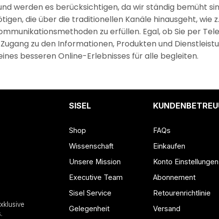
d werden es berücksichtigen, da wir ständig bemüht sind
tigen, die über die traditionellen Kanäle hinausgeht, wie z
 Kommunikationsmethoden zu erfüllen. Egal, ob Sie per Te
e Zugang zu den Informationen, Produkten und Dienstleist
ines besseren Online-Erlebnisses für alle begleiten.
SISEL
KUNDENBETREU
Shop
FAQs
Wissenschaft
Einkaufen
Unsere Mission
Konto Einstellungen
Executive Team
Abonnement
Sisel Service
Retourenrichtlinie
xklusive
Gelegenheit
Versand
.