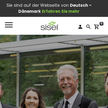
Sie sind auf der Webseite von
Deutsch –
Dänemark
Erfahren Sie mehr
0
person
search
shopping_cart