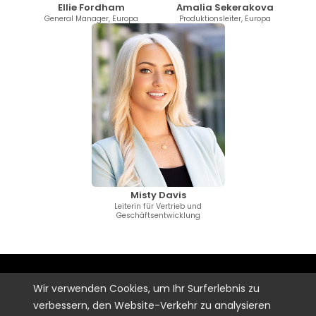
Ellie Fordham
Amalia Sekerakova
General Manager, Europa
Produktionsleiter, Europa
Misty Davis
Leiterin für Vertrieb und
Geschäftsentwicklung
Wir verwenden Cookies, um Ihr Surferlebnis zu
SISEL
verbessern, den Website-Verkehr zu analysieren