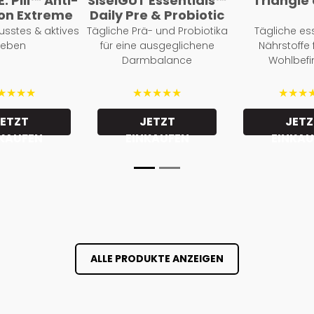
. Pill™ Anti-
SiselGUT Essentials™
Triangle 
ion Extreme
Daily Pre & Probiotic
usstes & aktives
Tägliche Prä- und Probiotika
Tägliche ess
Leben
für eine ausgeglichene
Nährstoffe 
Darmbalance
Wohlbef
★★★★
★★★★★
★★★
JETZT
JETZT
JETZ
NKAUFEN
EINKAUFEN
EINKAU
ALLE PRODUKTE ANZEIGEN