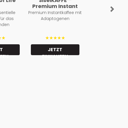
of Life
SiselKAFFÉ™
Premium Instant
Next
entielle
Premium Instantkaffee mit
für das
Adaptogenen
inden
★★
★★★★★
T
JETZT
FEN
EINKAUFEN