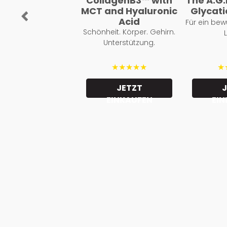
CollagenB3™ with
The A.G.E
MCT and Hyaluronic
Glycat
Acid
Previous
Für ein bew
Schönheit. Körper. Gehirn.
Unterstützung.
★★★★★
★
JETZT
EINKAUFEN
EI